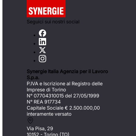
Seguici sui nostri social
Synergie Italia Agenzia per il Lavoro
S.p.a.
P.IVA e Iscrizione al Registro delle
Imprese di Torino
N° 07704310015 del 27/05/1999
N° REA 917734
Capitale Sociale €
2.500.000,00
interamente versato
Via Pisa, 29
10152 - Torino (TO)