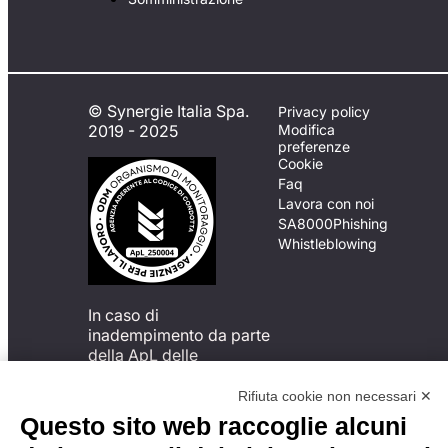
© Synergie Italia Spa.
Privacy policy
2019 - 2025
Modifica
preferenze
Cookie
Faq
Lavora con noi
SA8000
Phishing
Whistleblowing
In caso di
inadempimento da parte
della ApL delle
disposizioni
del Codice di Condotta, è
Rifiuta cookie non necessari ✕
possibile presentare un
Questo sito web raccoglie alcuni
reclamo