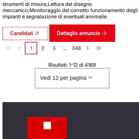
strumenti di misura;Lettura del disegno
meccanico;Monitoraggio del corretto funzionamento degli
impianti e segnalazione di eventuali anomalie.
Dettaglio annuncio
Candidati
Paginazione
1
2
3
...
348
Pagina
Pagina
Pagina
Pagina
Risultati: 1-12 di 4169
Vedi 12 per pagina