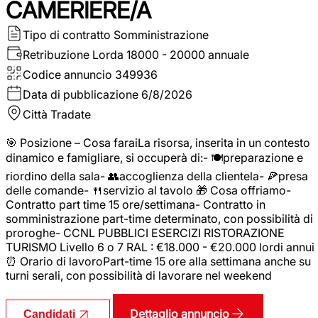
CAMERIERE/A
Tipo di contratto
Somministrazione
Retribuzione Lorda
18000 - 20000 annuale
Codice annuncio
349936
Data di pubblicazione
6/8/2026
Città
Tradate
🎯 Posizione – Cosa faraiLa risorsa, inserita in un contesto
dinamico e famigliare, si occuperà di:- 🍽️preparazione e
riordino della sala- 👥accoglienza della clientela- 🍕presa
delle comande- 🍴servizio al tavolo 🎁 Cosa offriamo-
Contratto part time 15 ore/settimana- Contratto in
somministrazione part-time determinato, con possibilità di
proroghe- CCNL PUBBLICI ESERCIZI RISTORAZIONE
TURISMO Livello 6 o 7 RAL : €18.000 - €20.000 lordi annui
⏰ Orario di lavoroPart-time 15 ore alla settimana anche su
turni serali, con possibilità di lavorare nel weekend
Dettaglio annuncio
Candidati