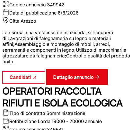
Codice annuncio
349942
Data di pubblicazione
6/8/2026
Città
Arezzo
La risorsa, una volta inserita in azienda, si occuperà
di:Lavorazioni di falegnameria su legno e materiali
affini;Assemblaggio e montaggio di mobili, arredi,
serramenti e componenti in legno;Utilizzo di macchinari e
attrezzature da falegnameria;Controllo qualità del prodott
finito.
Dettaglio annuncio
Candidati
OPERATORI RACCOLTA
RIFIUTI E ISOLA ECOLOGICA
Tipo di contratto
Somministrazione
Retribuzione Lorda
19000 - 20000 annuale
Codice annuncio
349941