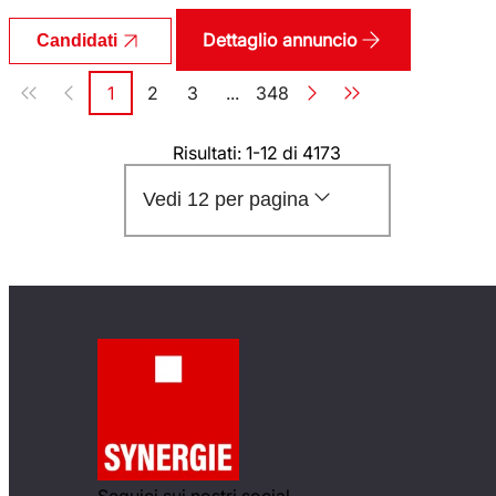
Dettaglio annuncio
Candidati
Paginazione
1
2
3
...
348
Pagina
Pagina
Pagina
Pagina
Risultati: 1-12 di 4173
Vedi 12 per pagina