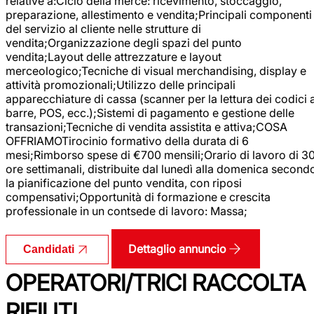
relative a:Ciclo della merce: ricevimento, stoccaggio,
preparazione, allestimento e vendita;Principali componenti
del servizio al cliente nelle strutture di
vendita;Organizzazione degli spazi del punto
vendita;Layout delle attrezzature e layout
merceologico;Tecniche di visual merchandising, display e
attività promozionali;Utilizzo delle principali
apparecchiature di cassa (scanner per la lettura dei codici 
barre, POS, ecc.);Sistemi di pagamento e gestione delle
transazioni;Tecniche di vendita assistita e attiva;COSA
OFFRIAMOTirocinio formativo della durata di 6
mesi;Rimborso spese di €700 mensili;Orario di lavoro di 3
ore settimanali, distribuite dal lunedì alla domenica second
la pianificazione del punto vendita, con riposi
compensativi;Opportunità di formazione e crescita
professionale in un contsede di lavoro: Massa;
Dettaglio annuncio
Candidati
OPERATORI/TRICI RACCOLTA
RIFIUTI