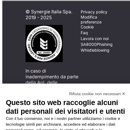
© Synergie Italia Spa.
Privacy policy
2019 - 2025
Modifica
preferenze
Cookie
Faq
Lavora con noi
SA8000
Phishing
Whistleblowing
In caso di
inadempimento da parte
della ApL delle
disposizioni
del Codice di Condotta, è
Rifiuta cookie non necessari ✕
possibile presentare un
Questo sito web raccoglie alcuni
reclamo
dati personali dei visitatori e utenti
all’Organismo di
Monitoraggio utilizzando
Con il tuo consenso, noi e i nostri partner utilizziamo i cookie e
una delle modalità
tecnologie simili per archiviare, accedere ed elaborare i dati
descritte al seguente