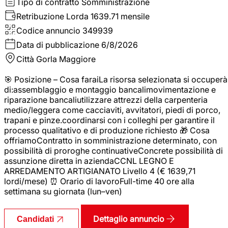
Tipo di contratto
Somministrazione
Retribuzione Lorda
1639.71 mensile
Codice annuncio
349939
Data di pubblicazione
6/8/2026
Città
Gorla Maggiore
🎯 Posizione – Cosa faraiLa risorsa selezionata si occuperà
di:assemblaggio e montaggio bancalimovimentazione e
riparazione bancaliutilizzare attrezzi della carpenteria
medio/leggera come cacciaviti, avvitatori, piedi di porco,
trapani e pinze.coordinarsi con i colleghi per garantire il
processo qualitativo e di produzione richiesto 🎁 Cosa
offriamoContratto in somministrazione determinato, con
possibilità di proroghe continuativeConcrete possibilità di
assunzione diretta in aziendaCCNL LEGNO E
ARREDAMENTO ARTIGIANATO Livello 4 (€ 1639,71
lordi/mese) ⏰ Orario di lavoroFull-time 40 ore alla
settimana su giornata (lun–ven)
Dettaglio annuncio
Candidati