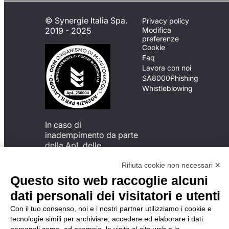
© Synergie Italia Spa.
Privacy policy
2019 - 2025
Modifica
preferenze
Cookie
Faq
Lavora con noi
SA8000
Phishing
Whistleblowing
In caso di
inadempimento da parte
della ApL delle
disposizioni
del Codice di Condotta, è
Rifiuta cookie non necessari ✕
possibile presentare un
Questo sito web raccoglie alcuni
reclamo
dati personali dei visitatori e utenti
all’Organismo di
Monitoraggio utilizzando
Con il tuo consenso, noi e i nostri partner utilizziamo i cookie e
una delle modalità
tecnologie simili per archiviare, accedere ed elaborare i dati
descritte al seguente