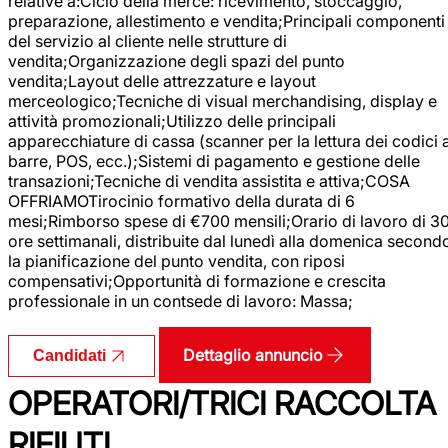
relative a:Ciclo della merce: ricevimento, stoccaggio,
preparazione, allestimento e vendita;Principali componenti
del servizio al cliente nelle strutture di
vendita;Organizzazione degli spazi del punto
vendita;Layout delle attrezzature e layout
merceologico;Tecniche di visual merchandising, display e
attività promozionali;Utilizzo delle principali
apparecchiature di cassa (scanner per la lettura dei codici 
barre, POS, ecc.);Sistemi di pagamento e gestione delle
transazioni;Tecniche di vendita assistita e attiva;COSA
OFFRIAMOTirocinio formativo della durata di 6
mesi;Rimborso spese di €700 mensili;Orario di lavoro di 3
ore settimanali, distribuite dal lunedì alla domenica second
la pianificazione del punto vendita, con riposi
compensativi;Opportunità di formazione e crescita
professionale in un contsede di lavoro: Massa;
Dettaglio annuncio
Candidati
OPERATORI/TRICI RACCOLTA
RIFIUTI