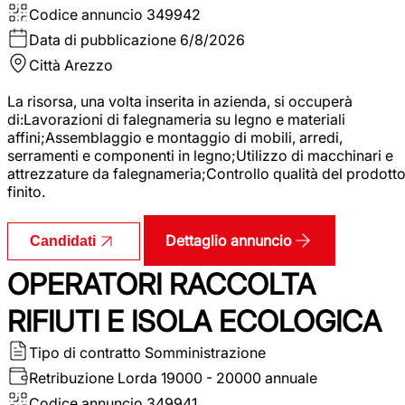
Codice annuncio
349942
Data di pubblicazione
6/8/2026
Città
Arezzo
La risorsa, una volta inserita in azienda, si occuperà
di:Lavorazioni di falegnameria su legno e materiali
affini;Assemblaggio e montaggio di mobili, arredi,
serramenti e componenti in legno;Utilizzo di macchinari e
attrezzature da falegnameria;Controllo qualità del prodott
finito.
Dettaglio annuncio
Candidati
OPERATORI RACCOLTA
RIFIUTI E ISOLA ECOLOGICA
Tipo di contratto
Somministrazione
Retribuzione Lorda
19000 - 20000 annuale
Codice annuncio
349941