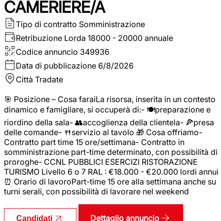
CAMERIERE/A
Tipo di contratto
Somministrazione
Retribuzione Lorda
18000 - 20000 annuale
Codice annuncio
349936
Data di pubblicazione
6/8/2026
Città
Tradate
🎯 Posizione – Cosa faraiLa risorsa, inserita in un contesto
dinamico e famigliare, si occuperà di:- 🍽️preparazione e
riordino della sala- 👥accoglienza della clientela- 🍕presa
delle comande- 🍴servizio al tavolo 🎁 Cosa offriamo-
Contratto part time 15 ore/settimana- Contratto in
somministrazione part-time determinato, con possibilità di
proroghe- CCNL PUBBLICI ESERCIZI RISTORAZIONE
TURISMO Livello 6 o 7 RAL : €18.000 - €20.000 lordi annui
⏰ Orario di lavoroPart-time 15 ore alla settimana anche su
turni serali, con possibilità di lavorare nel weekend
Dettaglio annuncio
Candidati