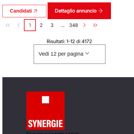
Dettaglio annuncio
Candidati
Paginazione
1
2
3
...
348
Pagina
Pagina
Pagina
Pagina
Risultati: 1-12 di 4172
Vedi 12 per pagina