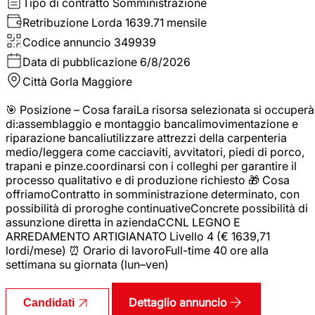
Tipo di contratto
Somministrazione
Retribuzione Lorda
1639.71 mensile
Codice annuncio
349939
Data di pubblicazione
6/8/2026
Città
Gorla Maggiore
🎯 Posizione – Cosa faraiLa risorsa selezionata si occuperà
di:assemblaggio e montaggio bancalimovimentazione e
riparazione bancaliutilizzare attrezzi della carpenteria
medio/leggera come cacciaviti, avvitatori, piedi di porco,
trapani e pinze.coordinarsi con i colleghi per garantire il
processo qualitativo e di produzione richiesto 🎁 Cosa
offriamoContratto in somministrazione determinato, con
possibilità di proroghe continuativeConcrete possibilità di
assunzione diretta in aziendaCCNL LEGNO E
ARREDAMENTO ARTIGIANATO Livello 4 (€ 1639,71
lordi/mese) ⏰ Orario di lavoroFull-time 40 ore alla
settimana su giornata (lun–ven)
Dettaglio annuncio
Candidati