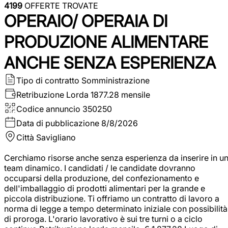
4199
OFFERTE TROVATE
OPERAIO/ OPERAIA DI
PRODUZIONE ALIMENTARE
ANCHE SENZA ESPERIENZA
Tipo di contratto
Somministrazione
Retribuzione Lorda
1877.28 mensile
Codice annuncio
350250
Data di pubblicazione
8/8/2026
Città
Savigliano
Cerchiamo risorse anche senza esperienza da inserire in u
team dinamico. I candidati / le candidate dovranno
occuparsi della produzione, del confezionamento e
dell'imballaggio di prodotti alimentari per la grande e
piccola distribuzione. Ti offriamo un contratto di lavoro a
norma di legge a tempo determinato iniziale con possibilità
di proroga. L'orario lavorativo è sui tre turni o a ciclo