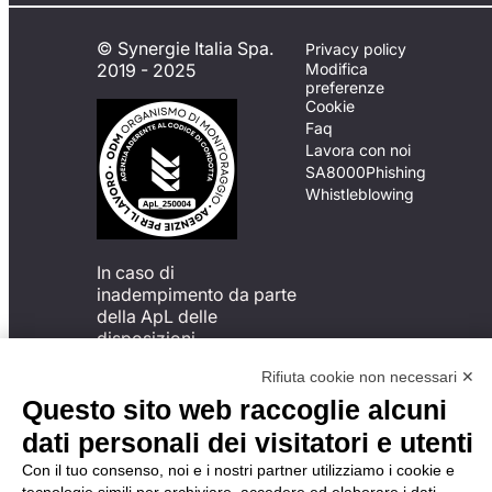
© Synergie Italia Spa.
Privacy policy
2019 - 2025
Modifica
preferenze
Cookie
Faq
Lavora con noi
SA8000
Phishing
Whistleblowing
In caso di
inadempimento da parte
della ApL delle
disposizioni
del Codice di Condotta, è
Rifiuta cookie non necessari ✕
possibile presentare un
reclamo
Questo sito web raccoglie alcuni
all’Organismo di
dati personali dei visitatori e utenti
Monitoraggio utilizzando
una delle modalità
Con il tuo consenso, noi e i nostri partner utilizziamo i cookie e