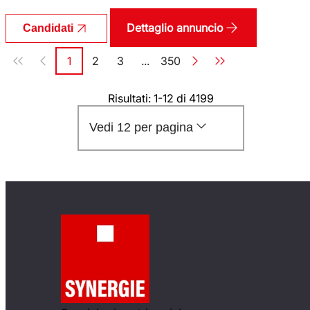
Dettaglio annuncio
Candidati
Paginazione
1
2
3
...
350
Pagina
Pagina
Pagina
Pagina
Risultati: 1-12 di 4199
Vedi 12 per pagina