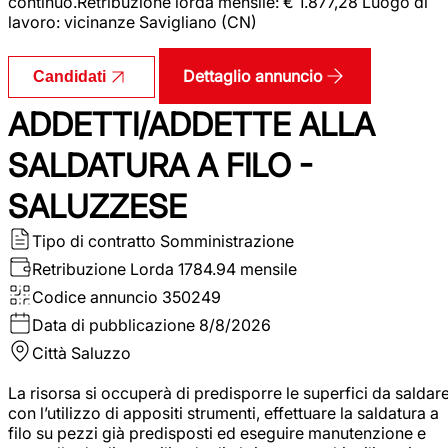
continuo.Retribuzione lorda mensile: € 1.877,28 Luogo di
lavoro: vicinanze Savigliano (CN)
Dettaglio annuncio
Candidati
ADDETTI/ADDETTE ALLA
SALDATURA A FILO -
SALUZZESE
Tipo di contratto
Somministrazione
Retribuzione Lorda
1784.94 mensile
Codice annuncio
350249
Data di pubblicazione
8/8/2026
Città
Saluzzo
La risorsa si occuperà di predisporre le superfici da saldar
con l’utilizzo di appositi strumenti, effettuare la saldatura a
filo su pezzi già predisposti ed eseguire manutenzione e