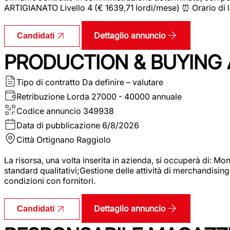
ARTIGIANATO Livello 4 (€ 1639,71 lordi/mese) ⏰ Orario di l
Dettaglio annuncio
Candidati
PRODUCTION & BUYING A
Tipo di contratto
Da definire – valutare
Retribuzione Lorda
27000 - 40000 annuale
Codice annuncio
349938
Data di pubblicazione
6/8/2026
Città
Ortignano Raggiolo
La risorsa, una volta inserita in azienda, si occuperà di: M
standard qualitativi;Gestione delle attività di merchandising
condizioni con fornitori.
Dettaglio annuncio
Candidati