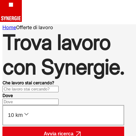
Home
Offerte di lavoro
Trova lavoro
con Synergie.
Che lavoro stai cercando?
Dove
10 km
Avvia ricerca