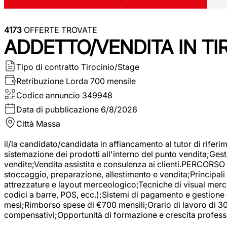
4173
OFFERTE TROVATE
ADDETTO/VENDITA IN T
Tipo di contratto
Tirocinio/Stage
Retribuzione Lorda
700 mensile
Codice annuncio
349948
Data di pubblicazione
6/8/2026
Città
Massa
il/la candidato/candidata in affiancamento al tutor di rifer
sistemazione dei prodotti all'interno del punto vendita;Gest
vendite;Vendita assistita e consulenza ai clienti.PERCORSO 
stoccaggio, preparazione, allestimento e vendita;Principali 
attrezzature e layout merceologico;Tecniche di visual mercha
codici a barre, POS, ecc.);Sistemi di pagamento e gestione 
mesi;Rimborso spese di €700 mensili;Orario di lavoro di 30 o
compensativi;Opportunità di formazione e crescita professi