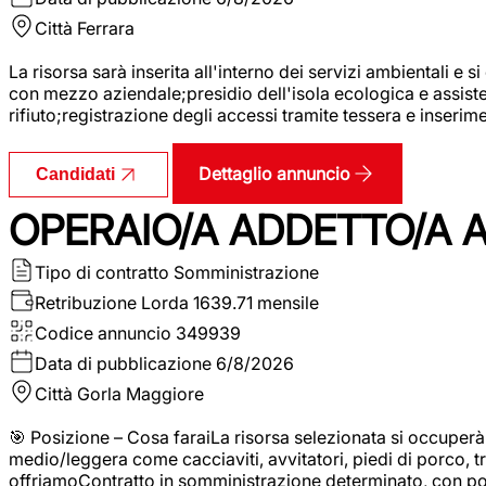
Città
Ferrara
La risorsa sarà inserita all'interno dei servizi ambientali e si
con mezzo aziendale;presidio dell'isola ecologica e assistenz
rifiuto;registrazione degli accessi tramite tessera e inserim
Dettaglio annuncio
Candidati
OPERAIO/A ADDETTO/A 
Tipo di contratto
Somministrazione
Retribuzione Lorda
1639.71 mensile
Codice annuncio
349939
Data di pubblicazione
6/8/2026
Città
Gorla Maggiore
🎯 Posizione – Cosa faraiLa risorsa selezionata si occuper
medio/leggera come cacciaviti, avvitatori, piedi di porco, t
offriamoContratto in somministrazione determinato, con p