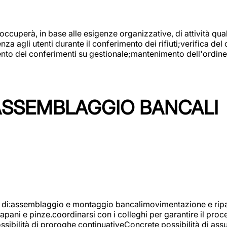
 occuperà, in base alle esigenze organizzative, di attività quali
a agli utenti durante il conferimento dei rifiuti;verifica del
ento dei conferimenti su gestionale;mantenimento dell'ordine, 
ASSEMBLAGGIO BANCALI
à di:assemblaggio e montaggio bancalimovimentazione e ripara
rapani e pinze.coordinarsi con i colleghi per garantire il pro
ossibilità di proroghe continuativeConcrete possibilità d