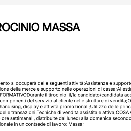
IROCINIO MASSA
imento si occuperà delle seguenti attività:Assistenza e support
ione della merce e supporto nelle operazioni di cassa;Allesti
FORMATIVODurante il tirocinio, il/la candidato/candidata acq
componenti del servizio al cliente nelle strutture di vendita
ndising, display e attività promozionali;Utilizzo delle princi
delle transazioni;Tecniche di vendita assistita e attiva;COS
re settimanali, distribuite dal lunedì alla domenica secondo 
onale in un contsede di lavoro: Massa;