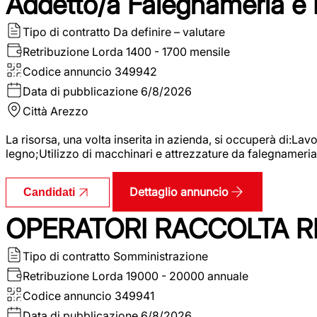
Addetto/a Falegnameria e
Tipo di contratto
Da definire – valutare
Retribuzione Lorda
1400 - 1700 mensile
Codice annuncio
349942
Data di pubblicazione
6/8/2026
Città
Arezzo
La risorsa, una volta inserita in azienda, si occuperà di:La
legno;Utilizzo di macchinari e attrezzature da falegnameria;
Dettaglio annuncio
Candidati
OPERATORI RACCOLTA RI
Tipo di contratto
Somministrazione
Retribuzione Lorda
19000 - 20000 annuale
Codice annuncio
349941
Data di pubblicazione
6/8/2026