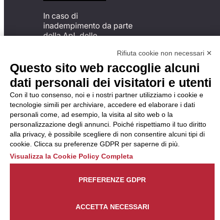
In caso di
inadempimento da parte
della ApL delle
disposizioni
Rifiuta cookie non necessari ✕
del Codice di Condotta, è
possibile presentare un
Questo sito web raccoglie alcuni
reclamo
dati personali dei visitatori e utenti
all’Organismo di
Monitoraggio utilizzando
Con il tuo consenso, noi e i nostri partner utilizziamo i cookie e
una delle modalità
tecnologie simili per archiviare, accedere ed elaborare i dati
descritte al seguente
personali come, ad esempio, la visita al sito web o la
indirizzo web
personalizzazione degli annunci. Poiché rispettiamo il tuo diritto
https://odm-
alla privacy, è possibile scegliere di non consentire alcuni tipi di
agenzielavoro.it/reclami/
.
cookie. Clicca su preferenze GDPR per saperne di più.
Visualizza la Cookie Policy Completa
PREFERENZE GDPR
ACCETTA NECESSARI