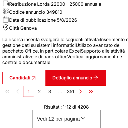
Retribuzione Lorda
22000 - 25000 annuale
Codice annuncio
349810
Data di pubblicazione
5/8/2026
Città
Genova
La risorsa inserita svolgerà le seguenti attività:Inserimento 
gestione dati su sistemi informaticiUtilizzo avanzato del
pacchetto Office, in particolare ExcelSupporto alle attività
amministrative e di back officeVerifica, aggiornamento e
controllo documentale
Dettaglio annuncio
Candidati
Paginazione
1
2
3
...
351
Pagina
Pagina
Pagina
Pagina
Risultati: 1-12 di 4208
Vedi 12 per pagina