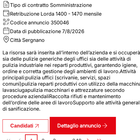
Tipo di contratto
Somministrazione
Retribuzione Lorda
1400 - 1470 mensile
Codice annuncio
350046
Data di pubblicazione
7/8/2026
Città
Sergnano
La risorsa sarà inserita all’interno dell’azienda e si occuper
sia delle pulizie generiche degli uffici sia delle attività di
pulizia industriale nei reparti produttivi, garantendo igiene,
ordine e corretta gestione degli ambienti di lavoro.Attività
principali:pulizia uffici (scrivanie, servizi, spazi
comuni)pulizia reparti produttivi con utilizzo della macchin
lavasciugapulizia macchinari e attrezzature secondo
procedure aziendaliRaccolta rifiuti e mantenimento
dell’ordine delle aree di lavoroSupporto alle attività general
di sanificazione.
Dettaglio annuncio
Candidati
Paginazione