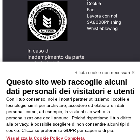
Cookie
Faq
Lavora con noi
SA8000
Phishing
Whistleblowing
In caso di
inadempimento da parte
della ApL delle
disposizioni
Rifiuta cookie non necessari ✕
del Codice di Condotta, è
Questo sito web raccoglie alcuni
possibile presentare un
reclamo
dati personali dei visitatori e utenti
all’Organismo di
Con il tuo consenso, noi e i nostri partner utilizziamo i cookie e
Monitoraggio utilizzando
tecnologie simili per archiviare, accedere ed elaborare i dati
una delle modalità
personali come, ad esempio, la visita al sito web o la
descritte al seguente
personalizzazione degli annunci. Poiché rispettiamo il tuo diritto
indirizzo web
alla privacy, è possibile scegliere di non consentire alcuni tipi di
https://odm-
cookie. Clicca su preferenze GDPR per saperne di più.
agenzielavoro.it/reclami/
.
Visualizza la Cookie Policy Completa