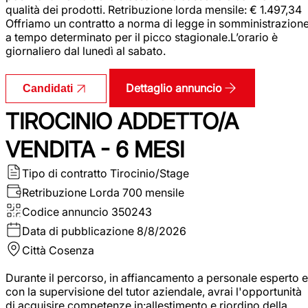
qualità dei prodotti. Retribuzione lorda mensile: € 1.497,34
Offriamo un contratto a norma di legge in somministrazion
a tempo determinato per il picco stagionale.L’orario è
giornaliero dal lunedì al sabato.
Dettaglio annuncio
Candidati
TIROCINIO ADDETTO/A
VENDITA - 6 MESI
Tipo di contratto
Tirocinio/Stage
Retribuzione Lorda
700 mensile
Codice annuncio
350243
Data di pubblicazione
8/8/2026
Città
Cosenza
Durante il percorso, in affiancamento a personale esperto e
con la supervisione del tutor aziendale, avrai l'opportunità
di acquisire competenze in:allestimento e riordino della