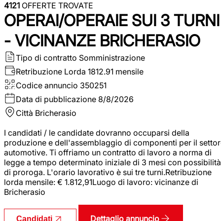
4121
OFFERTE TROVATE
OPERAI/OPERAIE SUI 3 TURNI
- VICINANZE BRICHERASIO
Tipo di contratto
Somministrazione
Retribuzione Lorda
1812.91 mensile
Codice annuncio
350251
Data di pubblicazione
8/8/2026
Città
Bricherasio
I candidati / le candidate dovranno occuparsi della
produzione e dell'assemblaggio di componenti per il setto
automotive. Ti offriamo un contratto di lavoro a norma di
legge a tempo determinato iniziale di 3 mesi con possibilità
di proroga. L'orario lavorativo è sui tre turni.Retribuzione
lorda mensile: € 1.812,91Luogo di lavoro: vicinanze di
Bricherasio
Dettaglio annuncio
Candidati