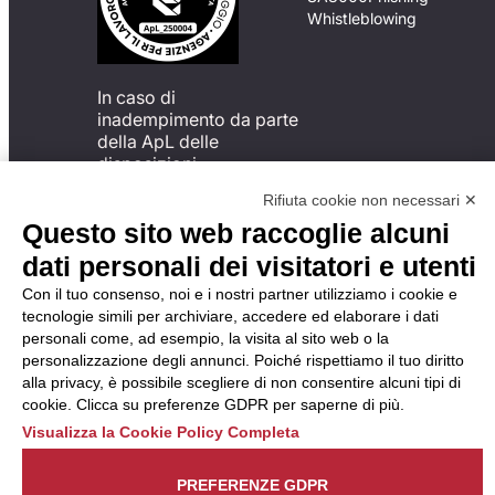
Whistleblowing
In caso di
inadempimento da parte
della ApL delle
disposizioni
del Codice di Condotta, è
Rifiuta cookie non necessari ✕
possibile presentare un
Questo sito web raccoglie alcuni
reclamo
all’Organismo di
dati personali dei visitatori e utenti
Monitoraggio utilizzando
Con il tuo consenso, noi e i nostri partner utilizziamo i cookie e
una delle modalità
tecnologie simili per archiviare, accedere ed elaborare i dati
descritte al seguente
personali come, ad esempio, la visita al sito web o la
indirizzo web
personalizzazione degli annunci. Poiché rispettiamo il tuo diritto
https://odm-
alla privacy, è possibile scegliere di non consentire alcuni tipi di
agenzielavoro.it/reclami/
.
cookie. Clicca su preferenze GDPR per saperne di più.
Visualizza la Cookie Policy Completa
PREFERENZE GDPR