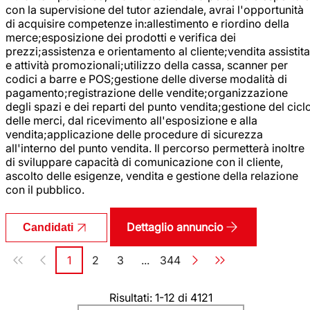
con la supervisione del tutor aziendale, avrai l'opportunità
di acquisire competenze in:allestimento e riordino della
merce;esposizione dei prodotti e verifica dei
prezzi;assistenza e orientamento al cliente;vendita assistita
e attività promozionali;utilizzo della cassa, scanner per
codici a barre e POS;gestione delle diverse modalità di
pagamento;registrazione delle vendite;organizzazione
degli spazi e dei reparti del punto vendita;gestione del cicl
delle merci, dal ricevimento all'esposizione e alla
vendita;applicazione delle procedure di sicurezza
all'interno del punto vendita. Il percorso permetterà inoltre
di sviluppare capacità di comunicazione con il cliente,
ascolto delle esigenze, vendita e gestione della relazione
con il pubblico.
Dettaglio annuncio
Candidati
Paginazione
1
2
3
...
344
Pagina
Pagina
Pagina
Pagina
Risultati: 1-12 di 4121