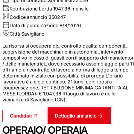
Tipo di contratto
Somministrazione
Retribuzione Lorda
1947.36 mensile
Codice annuncio
350247
Data di pubblicazione
8/8/2026
Città
Savigliano
La risorsa si occuperà di:_ controllo qualità componenti_
supervisione del macchinario in autonomia_ intervento
tempestivo in caso di guasti con il supporto dei manutentor
/ delle manutentrici_ dove necessario assemblaggio parti T
offriamo un contratto di lavoro a norma di legge a tempo
determinato iniziale con possibilità di proroga.L'orario
lavorativo è a ciclo continuo, 21 turni, con riposi a
compensazione. RETRIBUZIONE MINIMA GARANTITA AL
MESE (LORDA): € 1.947,36 Il luogo di lavoro è nelle
vicinanze di Savigliano (CN).
Dettaglio annuncio
Candidati
OPERAIO/ OPERAIA