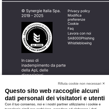
© Synergie Italia Spa.
Privacy policy
2019 - 2025
Modifica
preferenze
Cookie
Faq
Lavora con noi
SA8000
Phishing
Whistleblowing
In caso di
inadempimento da parte
della ApL delle
disposizioni
del Codice di Condotta, è
Rifiuta cookie non necessari ✕
possibile presentare un
reclamo
Questo sito web raccoglie alcuni
all’Organismo di
dati personali dei visitatori e utenti
Monitoraggio utilizzando
una delle modalità
Con il tuo consenso, noi e i nostri partner utilizziamo i cookie e