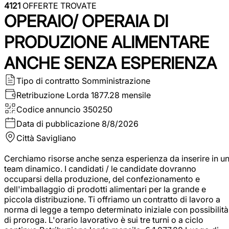
4121
OFFERTE TROVATE
OPERAIO/ OPERAIA DI
PRODUZIONE ALIMENTARE
ANCHE SENZA ESPERIENZA
Tipo di contratto
Somministrazione
Retribuzione Lorda
1877.28 mensile
Codice annuncio
350250
Data di pubblicazione
8/8/2026
Città
Savigliano
Cerchiamo risorse anche senza esperienza da inserire in u
team dinamico. I candidati / le candidate dovranno
occuparsi della produzione, del confezionamento e
dell'imballaggio di prodotti alimentari per la grande e
piccola distribuzione. Ti offriamo un contratto di lavoro a
norma di legge a tempo determinato iniziale con possibilità
di proroga. L'orario lavorativo è sui tre turni o a ciclo