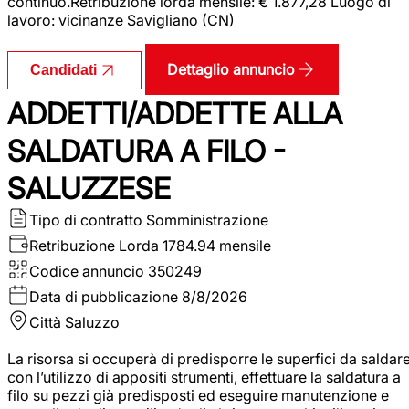
continuo.Retribuzione lorda mensile: € 1.877,28 Luogo di
lavoro: vicinanze Savigliano (CN)
Dettaglio annuncio
Candidati
ADDETTI/ADDETTE ALLA
SALDATURA A FILO -
SALUZZESE
Tipo di contratto
Somministrazione
Retribuzione Lorda
1784.94 mensile
Codice annuncio
350249
Data di pubblicazione
8/8/2026
Città
Saluzzo
La risorsa si occuperà di predisporre le superfici da saldar
con l’utilizzo di appositi strumenti, effettuare la saldatura a
filo su pezzi già predisposti ed eseguire manutenzione e