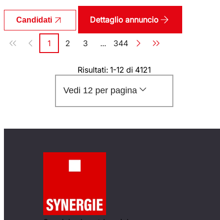
Dettaglio annuncio
Candidati
Paginazione
1
2
3
...
344
Pagina
Pagina
Pagina
Pagina
Risultati: 1-12 di 4121
Vedi 12 per pagina