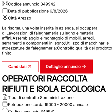
Codice annuncio
349942
Data di pubblicazione
6/8/2026
Città
Arezzo
La risorsa, una volta inserita in azienda, si occuperà
di:Lavorazioni di falegnameria su legno e materiali
affini;Assemblaggio e montaggio di mobili, arredi,
serramenti e componenti in legno;Utilizzo di macchinari e
attrezzature da falegnameria;Controllo qualità del prodott
finito.
Dettaglio annuncio
Candidati
OPERATORI RACCOLTA
RIFIUTI E ISOLA ECOLOGICA
Tipo di contratto
Somministrazione
Retribuzione Lorda
19000 - 20000 annuale
Codice annuncio
349941