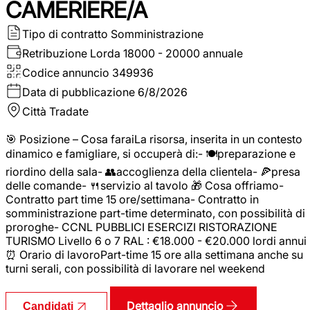
CAMERIERE/A
Tipo di contratto
Somministrazione
Retribuzione Lorda
18000 - 20000 annuale
Codice annuncio
349936
Data di pubblicazione
6/8/2026
Città
Tradate
🎯 Posizione – Cosa faraiLa risorsa, inserita in un contesto
dinamico e famigliare, si occuperà di:- 🍽️preparazione e
riordino della sala- 👥accoglienza della clientela- 🍕presa
delle comande- 🍴servizio al tavolo 🎁 Cosa offriamo-
Contratto part time 15 ore/settimana- Contratto in
somministrazione part-time determinato, con possibilità di
proroghe- CCNL PUBBLICI ESERCIZI RISTORAZIONE
TURISMO Livello 6 o 7 RAL : €18.000 - €20.000 lordi annui
⏰ Orario di lavoroPart-time 15 ore alla settimana anche su
turni serali, con possibilità di lavorare nel weekend
Dettaglio annuncio
Candidati