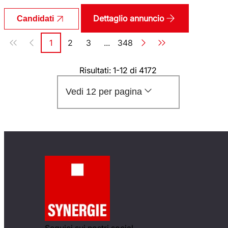
Dettaglio annuncio
Candidati
Paginazione
1
2
3
...
348
Pagina
Pagina
Pagina
Pagina
Risultati: 1-12 di 4172
Vedi 12 per pagina