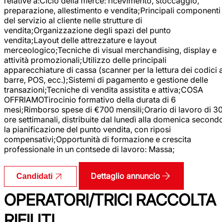
relative a:Ciclo della merce: ricevimento, stoccaggio,
preparazione, allestimento e vendita;Principali componenti
del servizio al cliente nelle strutture di
vendita;Organizzazione degli spazi del punto
vendita;Layout delle attrezzature e layout
merceologico;Tecniche di visual merchandising, display e
attività promozionali;Utilizzo delle principali
apparecchiature di cassa (scanner per la lettura dei codici 
barre, POS, ecc.);Sistemi di pagamento e gestione delle
transazioni;Tecniche di vendita assistita e attiva;COSA
OFFRIAMOTirocinio formativo della durata di 6
mesi;Rimborso spese di €700 mensili;Orario di lavoro di 3
ore settimanali, distribuite dal lunedì alla domenica second
la pianificazione del punto vendita, con riposi
compensativi;Opportunità di formazione e crescita
professionale in un contsede di lavoro: Massa;
Dettaglio annuncio
Candidati
OPERATORI/TRICI RACCOLTA
RIFIUTI