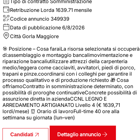
Tipo di contratto
Somministrazione
Retribuzione Lorda
1639.71 mensile
Codice annuncio
349939
Data di pubblicazione
6/8/2026
Città
Gorla Maggiore
🎯 Posizione – Cosa faraiLa risorsa selezionata si occuperà
di:assemblaggio e montaggio bancalimovimentazione e
riparazione bancaliutilizzare attrezzi della carpenteria
medio/leggera come cacciaviti, avvitatori, piedi di porco,
trapani e pinze.coordinarsi con i colleghi per garantire il
processo qualitativo e di produzione richiesto 🎁 Cosa
offriamoContratto in somministrazione determinato, con
possibilità di proroghe continuativeConcrete possibilità di
assunzione diretta in aziendaCCNL LEGNO E
ARREDAMENTO ARTIGIANATO Livello 4 (€ 1639,71
lordi/mese) ⏰ Orario di lavoroFull-time 40 ore alla
settimana su giornata (lun–ven)
Dettaglio annuncio
Candidati