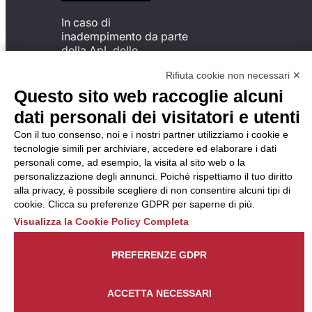
In caso di
inadempimento da parte
della ApL delle
disposizioni
Rifiuta cookie non necessari ✕
del Codice di Condotta, è
possibile presentare un
Questo sito web raccoglie alcuni
reclamo
dati personali dei visitatori e utenti
all’Organismo di
Monitoraggio utilizzando
Con il tuo consenso, noi e i nostri partner utilizziamo i cookie e
una delle modalità
tecnologie simili per archiviare, accedere ed elaborare i dati
descritte al seguente
personali come, ad esempio, la visita al sito web o la
indirizzo web
personalizzazione degli annunci. Poiché rispettiamo il tuo diritto
https://odm-
alla privacy, è possibile scegliere di non consentire alcuni tipi di
agenzielavoro.it/reclami/
.
cookie. Clicca su preferenze GDPR per saperne di più.
Visualizza la Cookie Policy Completa
PREFERENZE GDPR
ACCETTA NECESSARI