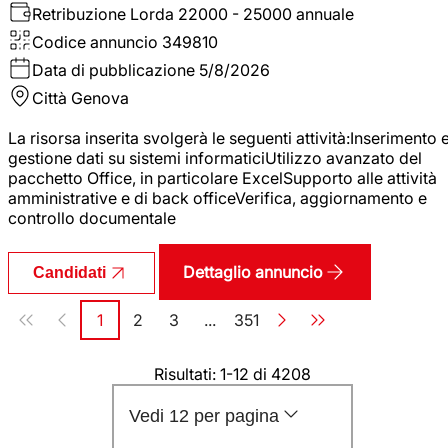
Retribuzione Lorda
22000 - 25000 annuale
Codice annuncio
349810
Data di pubblicazione
5/8/2026
Città
Genova
La risorsa inserita svolgerà le seguenti attività:Inserimento 
gestione dati su sistemi informaticiUtilizzo avanzato del
pacchetto Office, in particolare ExcelSupporto alle attività
amministrative e di back officeVerifica, aggiornamento e
controllo documentale
Dettaglio annuncio
Candidati
Paginazione
1
2
3
...
351
Pagina
Pagina
Pagina
Pagina
Risultati: 1-12 di 4208
Vedi 12 per pagina