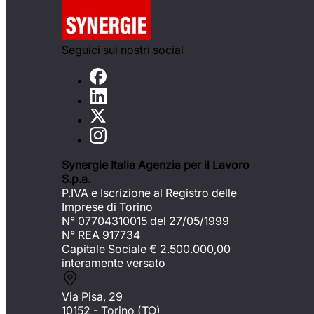
Seguici sui nostri social
Synergie Italia Agenzia per il Lavoro
S.p.a.
P.IVA e Iscrizione al Registro delle
Imprese di Torino
N° 07704310015 del 27/05/1999
N° REA 917734
Capitale Sociale €
2.500.000,00
interamente versato
Via Pisa, 29
10152 - Torino (TO)