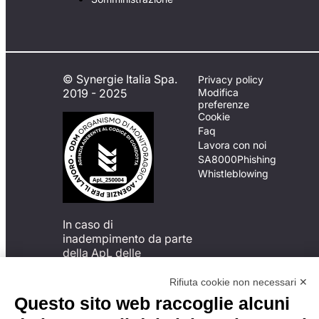
© Synergie Italia Spa.
Privacy policy
2019 - 2025
Modifica
preferenze
Cookie
Faq
Lavora con noi
SA8000
Phishing
Whistleblowing
In caso di
inadempimento da parte
della ApL delle
disposizioni
del Codice di Condotta, è
Rifiuta cookie non necessari ✕
possibile presentare un
Questo sito web raccoglie alcuni
reclamo