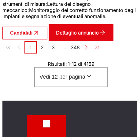
strumenti di misura;Lettura del disegno
meccanico;Monitoraggio del corretto funzionamento degli
impianti e segnalazione di eventuali anomalie.
Dettaglio annuncio
Candidati
Paginazione
1
2
3
...
348
Pagina
Pagina
Pagina
Pagina
Risultati: 1-12 di 4169
Vedi 12 per pagina