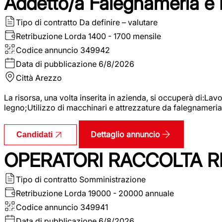
Addetto/a Falegnameria e
Tipo di contratto
Da definire – valutare
Retribuzione Lorda
1400 - 1700 mensile
Codice annuncio
349942
Data di pubblicazione
6/8/2026
Città
Arezzo
La risorsa, una volta inserita in azienda, si occuperà di:La
legno;Utilizzo di macchinari e attrezzature da falegnameria;
Dettaglio annuncio
Candidati
OPERATORI RACCOLTA RI
Tipo di contratto
Somministrazione
Retribuzione Lorda
19000 - 20000 annuale
Codice annuncio
349941
Data di pubblicazione
6/8/2026