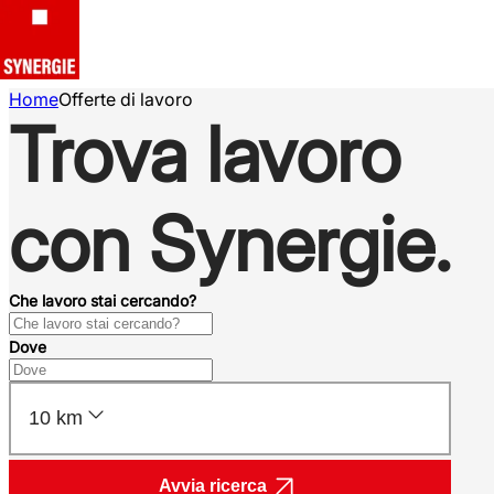
Home
Offerte di lavoro
Trova lavoro
con Synergie.
Che lavoro stai cercando?
Dove
10 km
Avvia ricerca