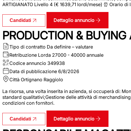
ARTIGIANATO Livello 4 (€ 1639,71 lordi/mese) ⏰ Orario di l
Dettaglio annuncio
Candidati
PRODUCTION & BUYING A
Tipo di contratto
Da definire – valutare
Retribuzione Lorda
27000 - 40000 annuale
Codice annuncio
349938
Data di pubblicazione
6/8/2026
Città
Ortignano Raggiolo
La risorsa, una volta inserita in azienda, si occuperà di: M
standard qualitativi;Gestione delle attività di merchandising
condizioni con fornitori.
Dettaglio annuncio
Candidati