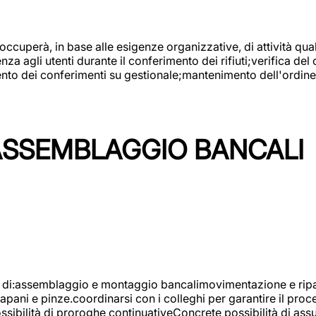
 occuperà, in base alle esigenze organizzative, di attività quali
a agli utenti durante il conferimento dei rifiuti;verifica del
ento dei conferimenti su gestionale;mantenimento dell'ordine, 
ASSEMBLAGGIO BANCALI
à di:assemblaggio e montaggio bancalimovimentazione e ripara
rapani e pinze.coordinarsi con i colleghi per garantire il pro
ossibilità di proroghe continuativeConcrete possibilità d