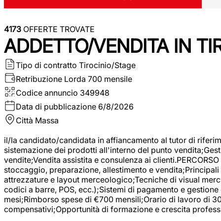
4173
OFFERTE TROVATE
ADDETTO/VENDITA IN T
Tipo di contratto
Tirocinio/Stage
Retribuzione Lorda
700 mensile
Codice annuncio
349948
Data di pubblicazione
6/8/2026
Città
Massa
il/la candidato/candidata in affiancamento al tutor di rifer
sistemazione dei prodotti all'interno del punto vendita;Gest
vendite;Vendita assistita e consulenza ai clienti.PERCORSO 
stoccaggio, preparazione, allestimento e vendita;Principali 
attrezzature e layout merceologico;Tecniche di visual mercha
codici a barre, POS, ecc.);Sistemi di pagamento e gestione 
mesi;Rimborso spese di €700 mensili;Orario di lavoro di 30 o
compensativi;Opportunità di formazione e crescita professi