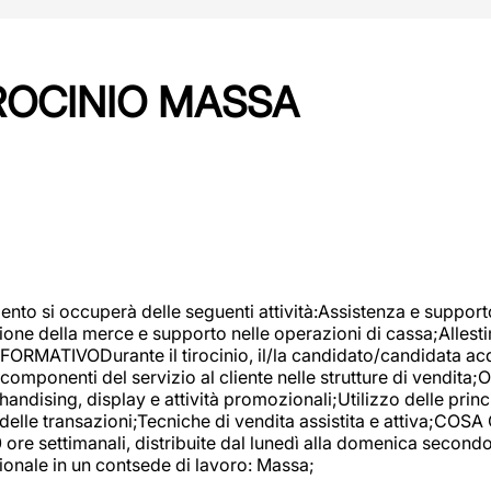
IROCINIO MASSA
imento si occuperà delle seguenti attività:Assistenza e support
ione della merce e supporto nelle operazioni di cassa;Allesti
FORMATIVODurante il tirocinio, il/la candidato/candidata acq
componenti del servizio al cliente nelle strutture di vendita
ndising, display e attività promozionali;Utilizzo delle princi
delle transazioni;Tecniche di vendita assistita e attiva;COS
re settimanali, distribuite dal lunedì alla domenica secondo 
onale in un contsede di lavoro: Massa;