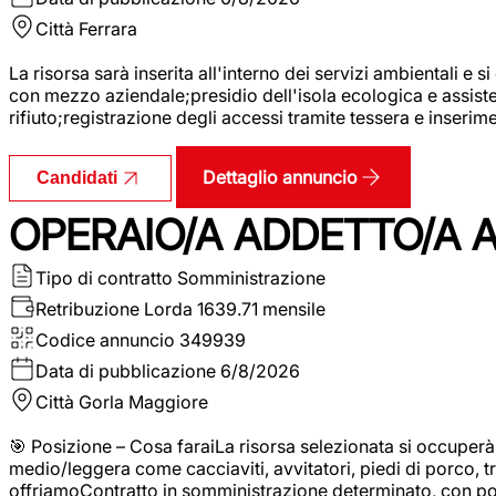
Città
Ferrara
La risorsa sarà inserita all'interno dei servizi ambientali e si
con mezzo aziendale;presidio dell'isola ecologica e assistenz
rifiuto;registrazione degli accessi tramite tessera e inserim
Dettaglio annuncio
Candidati
OPERAIO/A ADDETTO/A 
Tipo di contratto
Somministrazione
Retribuzione Lorda
1639.71 mensile
Codice annuncio
349939
Data di pubblicazione
6/8/2026
Città
Gorla Maggiore
🎯 Posizione – Cosa faraiLa risorsa selezionata si occuper
medio/leggera come cacciaviti, avvitatori, piedi di porco, t
offriamoContratto in somministrazione determinato, con p