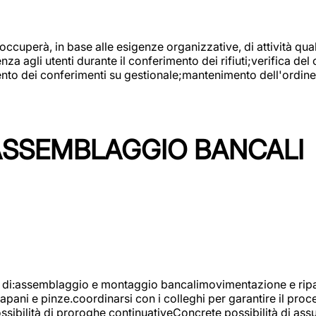
 occuperà, in base alle esigenze organizzative, di attività quali
a agli utenti durante il conferimento dei rifiuti;verifica del
ento dei conferimenti su gestionale;mantenimento dell'ordine, 
ASSEMBLAGGIO BANCALI
à di:assemblaggio e montaggio bancalimovimentazione e ripara
rapani e pinze.coordinarsi con i colleghi per garantire il pro
ossibilità di proroghe continuativeConcrete possibilità d