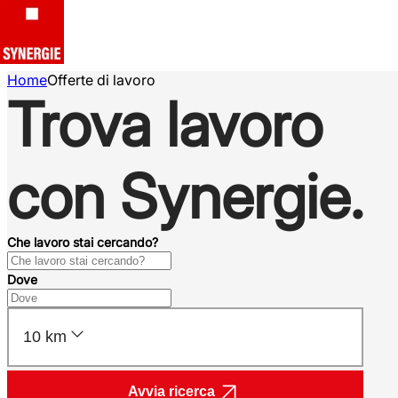
Home
Offerte di lavoro
Trova lavoro
con Synergie.
Che lavoro stai cercando?
Dove
10 km
Avvia ricerca