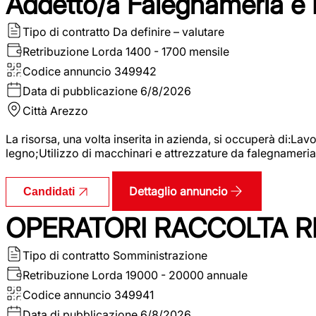
Addetto/a Falegnameria e
Tipo di contratto
Da definire – valutare
Retribuzione Lorda
1400 - 1700 mensile
Codice annuncio
349942
Data di pubblicazione
6/8/2026
Città
Arezzo
La risorsa, una volta inserita in azienda, si occuperà di:La
legno;Utilizzo di macchinari e attrezzature da falegnameria;
Dettaglio annuncio
Candidati
OPERATORI RACCOLTA RI
Tipo di contratto
Somministrazione
Retribuzione Lorda
19000 - 20000 annuale
Codice annuncio
349941
Data di pubblicazione
6/8/2026