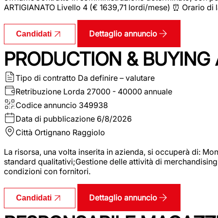
ARTIGIANATO Livello 4 (€ 1639,71 lordi/mese) ⏰ Orario di l
Dettaglio annuncio
Candidati
PRODUCTION & BUYING A
Tipo di contratto
Da definire – valutare
Retribuzione Lorda
27000 - 40000 annuale
Codice annuncio
349938
Data di pubblicazione
6/8/2026
Città
Ortignano Raggiolo
La risorsa, una volta inserita in azienda, si occuperà di: M
standard qualitativi;Gestione delle attività di merchandising
condizioni con fornitori.
Dettaglio annuncio
Candidati