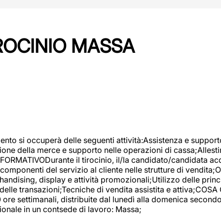
IROCINIO MASSA
imento si occuperà delle seguenti attività:Assistenza e support
ione della merce e supporto nelle operazioni di cassa;Allesti
FORMATIVODurante il tirocinio, il/la candidato/candidata acq
componenti del servizio al cliente nelle strutture di vendita
ndising, display e attività promozionali;Utilizzo delle princi
delle transazioni;Tecniche di vendita assistita e attiva;COS
re settimanali, distribuite dal lunedì alla domenica secondo 
onale in un contsede di lavoro: Massa;