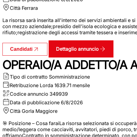
Città
Ferrara
La risorsa sarà inserita all'interno dei servizi ambientali e si
con mezzo aziendale;presidio dell'isola ecologica e assistenz
rifiuto;registrazione degli accessi tramite tessera e inserim
Dettaglio annuncio
Candidati
OPERAIO/A ADDETTO/A 
Tipo di contratto
Somministrazione
Retribuzione Lorda
1639.71 mensile
Codice annuncio
349939
Data di pubblicazione
6/8/2026
Città
Gorla Maggiore
🎯 Posizione – Cosa faraiLa risorsa selezionata si occuper
medio/leggera come cacciaviti, avvitatori, piedi di porco, t
offriamoContratto in somministrazione determinato, con p