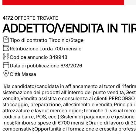
4172
OFFERTE TROVATE
ADDETTO/VENDITA IN T
Tipo di contratto
Tirocinio/Stage
Retribuzione Lorda
700 mensile
Codice annuncio
349948
Data di pubblicazione
6/8/2026
Città
Massa
il/la candidato/candidata in affiancamento al tutor di rifer
sistemazione dei prodotti all'interno del punto vendita;Gest
vendite;Vendita assistita e consulenza ai clienti.PERCORSO 
stoccaggio, preparazione, allestimento e vendita;Principali 
attrezzature e layout merceologico;Tecniche di visual mercha
codici a barre, POS, ecc.);Sistemi di pagamento e gestione 
mesi;Rimborso spese di €700 mensili;Orario di lavoro di 30 o
compensativi;Opportunità di formazione e crescita professi