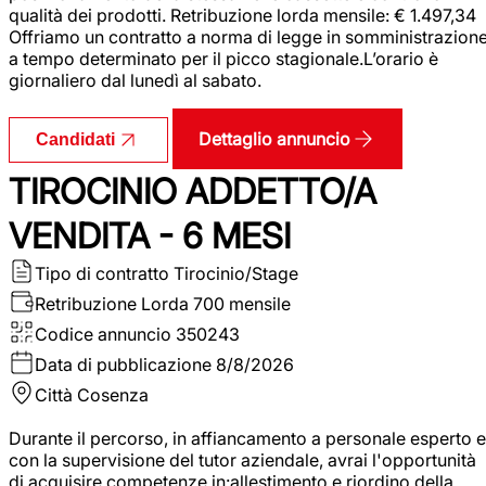
qualità dei prodotti. Retribuzione lorda mensile: € 1.497,34
Offriamo un contratto a norma di legge in somministrazion
a tempo determinato per il picco stagionale.L’orario è
giornaliero dal lunedì al sabato.
Dettaglio annuncio
Candidati
TIROCINIO ADDETTO/A
VENDITA - 6 MESI
Tipo di contratto
Tirocinio/Stage
Retribuzione Lorda
700 mensile
Codice annuncio
350243
Data di pubblicazione
8/8/2026
Città
Cosenza
Durante il percorso, in affiancamento a personale esperto e
con la supervisione del tutor aziendale, avrai l'opportunità
di acquisire competenze in:allestimento e riordino della