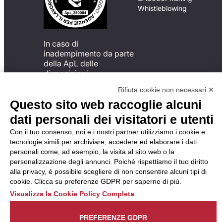
Whistleblowing
In caso di
inadempimento da parte
della ApL delle
disposizioni
del Codice di Condotta, è
Rifiuta cookie non necessari ✕
possibile presentare un
Questo sito web raccoglie alcuni
reclamo
all’Organismo di
dati personali dei visitatori e utenti
Monitoraggio utilizzando
Con il tuo consenso, noi e i nostri partner utilizziamo i cookie e
una delle modalità
tecnologie simili per archiviare, accedere ed elaborare i dati
descritte al seguente
personali come, ad esempio, la visita al sito web o la
indirizzo web
personalizzazione degli annunci. Poiché rispettiamo il tuo diritto
https://odm-
alla privacy, è possibile scegliere di non consentire alcuni tipi di
agenzielavoro.it/reclami/
.
cookie. Clicca su preferenze GDPR per saperne di più.
Visualizza la Cookie Policy Completa
PREFERENZE GDPR