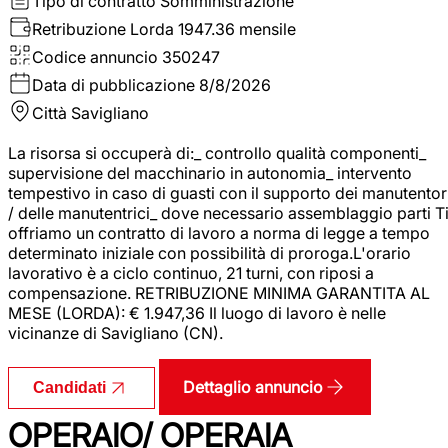
Tipo di contratto
Somministrazione
Retribuzione Lorda
1947.36 mensile
Codice annuncio
350247
Data di pubblicazione
8/8/2026
Città
Savigliano
La risorsa si occuperà di:_ controllo qualità componenti_
supervisione del macchinario in autonomia_ intervento
tempestivo in caso di guasti con il supporto dei manutentor
/ delle manutentrici_ dove necessario assemblaggio parti T
offriamo un contratto di lavoro a norma di legge a tempo
determinato iniziale con possibilità di proroga.L'orario
lavorativo è a ciclo continuo, 21 turni, con riposi a
compensazione. RETRIBUZIONE MINIMA GARANTITA AL
MESE (LORDA): € 1.947,36 Il luogo di lavoro è nelle
vicinanze di Savigliano (CN).
Dettaglio annuncio
Candidati
OPERAIO/ OPERAIA