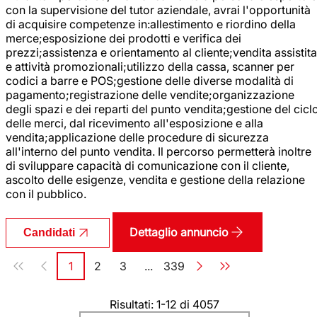
con la supervisione del tutor aziendale, avrai l'opportunità
di acquisire competenze in:allestimento e riordino della
merce;esposizione dei prodotti e verifica dei
prezzi;assistenza e orientamento al cliente;vendita assistita
e attività promozionali;utilizzo della cassa, scanner per
codici a barre e POS;gestione delle diverse modalità di
pagamento;registrazione delle vendite;organizzazione
degli spazi e dei reparti del punto vendita;gestione del cicl
delle merci, dal ricevimento all'esposizione e alla
vendita;applicazione delle procedure di sicurezza
all'interno del punto vendita. Il percorso permetterà inoltre
di sviluppare capacità di comunicazione con il cliente,
ascolto delle esigenze, vendita e gestione della relazione
con il pubblico.
Dettaglio annuncio
Candidati
Paginazione
1
2
3
...
339
Pagina
Pagina
Pagina
Pagina
Risultati: 1-12 di 4057