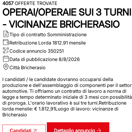
4057
OFFERTE TROVATE
OPERAI/OPERAIE SUI 3 TURNI
- VICINANZE BRICHERASIO
Tipo di contratto
Somministrazione
Retribuzione Lorda
1812.91 mensile
Codice annuncio
350251
Data di pubblicazione
8/8/2026
Città
Bricherasio
I candidati / le candidate dovranno occuparsi della
produzione e dell'assemblaggio di componenti per il setto
automotive. Ti offriamo un contratto di lavoro a norma di
legge a tempo determinato iniziale di 3 mesi con possibilità
di proroga. L'orario lavorativo è sui tre turni.Retribuzione
lorda mensile: € 1.812,91Luogo di lavoro: vicinanze di
Bricherasio
Dettaglio annuncio
Candidati