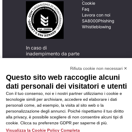
Cookie
Faq
Lavora con noi
SA8000
Phishing
Whistleblowing
In caso di
inadempimento da parte
della ApL delle
disposizioni
Rifiuta cookie non necessari ✕
del Codice di Condotta, è
Questo sito web raccoglie alcuni
possibile presentare un
reclamo
dati personali dei visitatori e utenti
all’Organismo di
Con il tuo consenso, noi e i nostri partner utilizziamo i cookie e
Monitoraggio utilizzando
tecnologie simili per archiviare, accedere ed elaborare i dati
una delle modalità
personali come, ad esempio, la visita al sito web o la
descritte al seguente
personalizzazione degli annunci. Poiché rispettiamo il tuo diritto
indirizzo web
alla privacy, è possibile scegliere di non consentire alcuni tipi di
https://odm-
cookie. Clicca su preferenze GDPR per saperne di più.
agenzielavoro.it/reclami/
.
Visualizza la Cookie Policy Completa