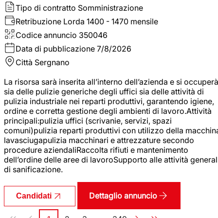
Tipo di contratto
Somministrazione
Retribuzione Lorda
1400 - 1470 mensile
Codice annuncio
350046
Data di pubblicazione
7/8/2026
Città
Sergnano
La risorsa sarà inserita all’interno dell’azienda e si occuper
sia delle pulizie generiche degli uffici sia delle attività di
pulizia industriale nei reparti produttivi, garantendo igiene,
ordine e corretta gestione degli ambienti di lavoro.Attività
principali:pulizia uffici (scrivanie, servizi, spazi
comuni)pulizia reparti produttivi con utilizzo della macchin
lavasciugapulizia macchinari e attrezzature secondo
procedure aziendaliRaccolta rifiuti e mantenimento
dell’ordine delle aree di lavoroSupporto alle attività general
di sanificazione.
Dettaglio annuncio
Candidati
Paginazione