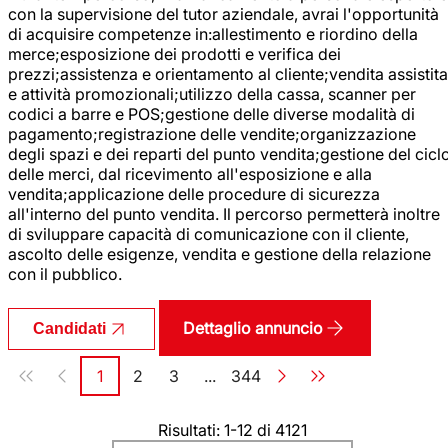
con la supervisione del tutor aziendale, avrai l'opportunità
di acquisire competenze in:allestimento e riordino della
merce;esposizione dei prodotti e verifica dei
prezzi;assistenza e orientamento al cliente;vendita assistita
e attività promozionali;utilizzo della cassa, scanner per
codici a barre e POS;gestione delle diverse modalità di
pagamento;registrazione delle vendite;organizzazione
degli spazi e dei reparti del punto vendita;gestione del cicl
delle merci, dal ricevimento all'esposizione e alla
vendita;applicazione delle procedure di sicurezza
all'interno del punto vendita. Il percorso permetterà inoltre
di sviluppare capacità di comunicazione con il cliente,
ascolto delle esigenze, vendita e gestione della relazione
con il pubblico.
Dettaglio annuncio
Candidati
Paginazione
1
2
3
...
344
Pagina
Pagina
Pagina
Pagina
Risultati: 1-12 di 4121