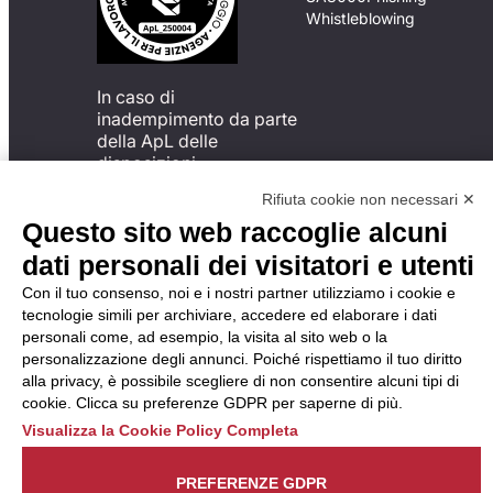
Whistleblowing
In caso di
inadempimento da parte
della ApL delle
disposizioni
del Codice di Condotta, è
Rifiuta cookie non necessari ✕
possibile presentare un
Questo sito web raccoglie alcuni
reclamo
all’Organismo di
dati personali dei visitatori e utenti
Monitoraggio utilizzando
Con il tuo consenso, noi e i nostri partner utilizziamo i cookie e
una delle modalità
tecnologie simili per archiviare, accedere ed elaborare i dati
descritte al seguente
personali come, ad esempio, la visita al sito web o la
indirizzo web
personalizzazione degli annunci. Poiché rispettiamo il tuo diritto
https://odm-
alla privacy, è possibile scegliere di non consentire alcuni tipi di
agenzielavoro.it/reclami/
.
cookie. Clicca su preferenze GDPR per saperne di più.
Visualizza la Cookie Policy Completa
PREFERENZE GDPR