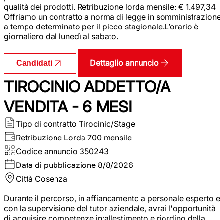
qualità dei prodotti. Retribuzione lorda mensile: € 1.497,34
Offriamo un contratto a norma di legge in somministrazion
a tempo determinato per il picco stagionale.L’orario è
giornaliero dal lunedì al sabato.
Dettaglio annuncio
Candidati
TIROCINIO ADDETTO/A
VENDITA - 6 MESI
Tipo di contratto
Tirocinio/Stage
Retribuzione Lorda
700 mensile
Codice annuncio
350243
Data di pubblicazione
8/8/2026
Città
Cosenza
Durante il percorso, in affiancamento a personale esperto e
con la supervisione del tutor aziendale, avrai l'opportunità
di acquisire competenze in:allestimento e riordino della