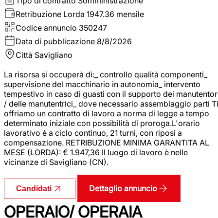
Tipo di contratto
Somministrazione
Retribuzione Lorda
1947.36 mensile
Codice annuncio
350247
Data di pubblicazione
8/8/2026
Città
Savigliano
La risorsa si occuperà di:_ controllo qualità componenti_
supervisione del macchinario in autonomia_ intervento
tempestivo in caso di guasti con il supporto dei manutentor
/ delle manutentrici_ dove necessario assemblaggio parti T
offriamo un contratto di lavoro a norma di legge a tempo
determinato iniziale con possibilità di proroga.L'orario
lavorativo è a ciclo continuo, 21 turni, con riposi a
compensazione. RETRIBUZIONE MINIMA GARANTITA AL
MESE (LORDA): € 1.947,36 Il luogo di lavoro è nelle
vicinanze di Savigliano (CN).
Dettaglio annuncio
Candidati
OPERAIO/ OPERAIA