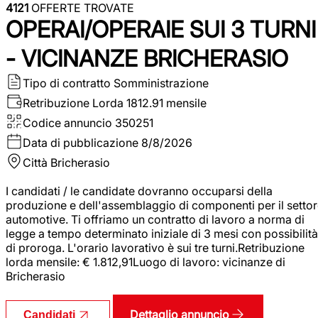
4121
OFFERTE TROVATE
OPERAI/OPERAIE SUI 3 TURNI
- VICINANZE BRICHERASIO
Tipo di contratto
Somministrazione
Retribuzione Lorda
1812.91 mensile
Codice annuncio
350251
Data di pubblicazione
8/8/2026
Città
Bricherasio
I candidati / le candidate dovranno occuparsi della
produzione e dell'assemblaggio di componenti per il setto
automotive. Ti offriamo un contratto di lavoro a norma di
legge a tempo determinato iniziale di 3 mesi con possibilità
di proroga. L'orario lavorativo è sui tre turni.Retribuzione
lorda mensile: € 1.812,91Luogo di lavoro: vicinanze di
Bricherasio
Dettaglio annuncio
Candidati