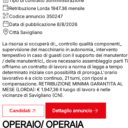
Tipo di contratto
Somministrazione
Retribuzione Lorda
1947.36 mensile
Codice annuncio
350247
Data di pubblicazione
8/8/2026
Città
Savigliano
La risorsa si occuperà di:_ controllo qualità componenti_
supervisione del macchinario in autonomia_ intervento
tempestivo in caso di guasti con il supporto dei manutentor
/ delle manutentrici_ dove necessario assemblaggio parti T
offriamo un contratto di lavoro a norma di legge a tempo
determinato iniziale con possibilità di proroga.L'orario
lavorativo è a ciclo continuo, 21 turni, con riposi a
compensazione. RETRIBUZIONE MINIMA GARANTITA AL
MESE (LORDA): € 1.947,36 Il luogo di lavoro è nelle
vicinanze di Savigliano (CN).
Dettaglio annuncio
Candidati
OPERAIO/ OPERAIA