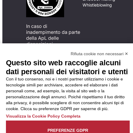
Whistleblowing
In caso di
inadempimento da parte
della ApL delle
disposizioni
del Codice di Condotta, è
Rifiuta cookie non necessari ✕
possibile presentare un
Questo sito web raccoglie alcuni
reclamo
all’Organismo di
dati personali dei visitatori e utenti
Monitoraggio utilizzando
Con il tuo consenso, noi e i nostri partner utilizziamo i cookie e
una delle modalità
tecnologie simili per archiviare, accedere ed elaborare i dati
descritte al seguente
personali come, ad esempio, la visita al sito web o la
indirizzo web
personalizzazione degli annunci. Poiché rispettiamo il tuo diritto
https://odm-
alla privacy, è possibile scegliere di non consentire alcuni tipi di
agenzielavoro.it/reclami/
.
cookie. Clicca su preferenze GDPR per saperne di più.
Visualizza la Cookie Policy Completa
PREFERENZE GDPR