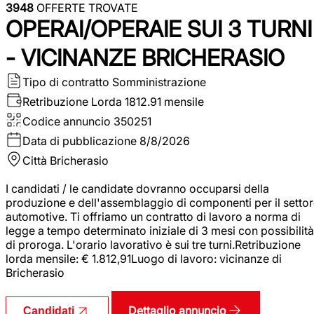
3948
OFFERTE TROVATE
OPERAI/OPERAIE SUI 3 TURNI
- VICINANZE BRICHERASIO
Tipo di contratto
Somministrazione
Retribuzione Lorda
1812.91 mensile
Codice annuncio
350251
Data di pubblicazione
8/8/2026
Città
Bricherasio
I candidati / le candidate dovranno occuparsi della
produzione e dell'assemblaggio di componenti per il setto
automotive. Ti offriamo un contratto di lavoro a norma di
legge a tempo determinato iniziale di 3 mesi con possibilità
di proroga. L'orario lavorativo è sui tre turni.Retribuzione
lorda mensile: € 1.812,91Luogo di lavoro: vicinanze di
Bricherasio
Dettaglio annuncio
Candidati