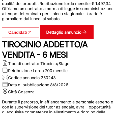
qualità dei prodotti. Retribuzione lorda mensile: € 1.497,34
Offriamo un contratto a norma di legge in somministrazion
a tempo determinato per il picco stagionale.L’orario è
giornaliero dal lunedì al sabato.
Dettaglio annuncio
Candidati
TIROCINIO ADDETTO/A
VENDITA - 6 MESI
Tipo di contratto
Tirocinio/Stage
Retribuzione Lorda
700 mensile
Codice annuncio
350243
Data di pubblicazione
8/8/2026
Città
Cosenza
Durante il percorso, in affiancamento a personale esperto e
con la supervisione del tutor aziendale, avrai l'opportunità
di acquisire competenze in:allestimento e riordino della