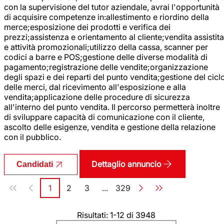
con la supervisione del tutor aziendale, avrai l'opportunità
di acquisire competenze in:allestimento e riordino della
merce;esposizione dei prodotti e verifica dei
prezzi;assistenza e orientamento al cliente;vendita assistita
e attività promozionali;utilizzo della cassa, scanner per
codici a barre e POS;gestione delle diverse modalità di
pagamento;registrazione delle vendite;organizzazione
degli spazi e dei reparti del punto vendita;gestione del cicl
delle merci, dal ricevimento all'esposizione e alla
vendita;applicazione delle procedure di sicurezza
all'interno del punto vendita. Il percorso permetterà inoltre
di sviluppare capacità di comunicazione con il cliente,
ascolto delle esigenze, vendita e gestione della relazione
con il pubblico.
Dettaglio annuncio
Candidati
Paginazione
1
2
3
...
329
Pagina
Pagina
Pagina
Pagina
Risultati: 1-12 di 3948