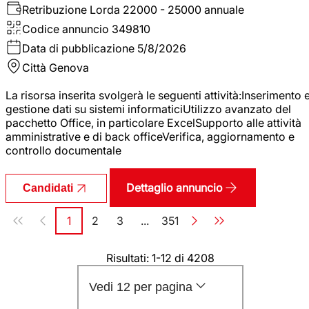
Retribuzione Lorda
22000 - 25000 annuale
Codice annuncio
349810
Data di pubblicazione
5/8/2026
Città
Genova
La risorsa inserita svolgerà le seguenti attività:Inserimento 
gestione dati su sistemi informaticiUtilizzo avanzato del
pacchetto Office, in particolare ExcelSupporto alle attività
amministrative e di back officeVerifica, aggiornamento e
controllo documentale
Dettaglio annuncio
Candidati
Paginazione
1
2
3
...
351
Pagina
Pagina
Pagina
Pagina
Risultati: 1-12 di 4208
Vedi 12 per pagina