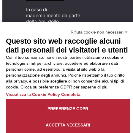
In caso di
inadempimento da parte
della ApL delle
disposizioni
Rifiuta cookie non necessari ✕
del Codice di Condotta, è
possibile presentare un
Questo sito web raccoglie alcuni
reclamo
dati personali dei visitatori e utenti
all’Organismo di
Monitoraggio utilizzando
Con il tuo consenso, noi e i nostri partner utilizziamo i cookie e
una delle modalità
tecnologie simili per archiviare, accedere ed elaborare i dati
descritte al seguente
personali come, ad esempio, la visita al sito web o la
indirizzo web
personalizzazione degli annunci. Poiché rispettiamo il tuo diritto
https://odm-
alla privacy, è possibile scegliere di non consentire alcuni tipi di
agenzielavoro.it/reclami/
.
cookie. Clicca su preferenze GDPR per saperne di più.
Visualizza la Cookie Policy Completa
PREFERENZE GDPR
ACCETTA NECESSARI