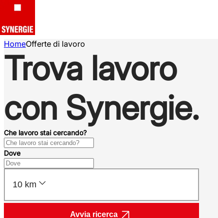
Home
Offerte di lavoro
Trova lavoro
con Synergie.
Che lavoro stai cercando?
Dove
10 km
Avvia ricerca