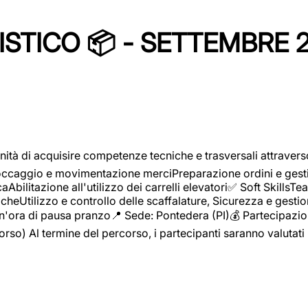
STICO 📦 - SETTEMBRE 
ità di acquisire competenze tecniche e trasversali attravers
toccaggio e movimentazione merciPreparazione ordini e gest
aAbilitazione all'utilizzo dei carrelli elevatori✅ Soft Skill
heUtilizzo e controllo delle scaffalature, Sicurezza e gestio
n'ora di pausa pranzo📍 Sede: Pontedera (PI)💰 Partecipazion
orso) Al termine del percorso, i partecipanti saranno valutati 