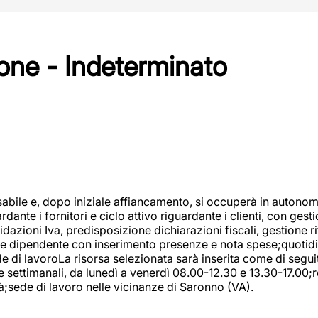
one - Indeterminato
abile e, dopo iniziale affiancamento, si occuperà in autonom
dante i fornitori e ciclo attivo riguardante i clienti, con ges
uidazioni Iva, predisposizione dichiarazioni fiscali, gestione
e dipendente con inserimento presenze e nota spese;quotidiano
ede di lavoroLa risorsa selezionata sarà inserita come di seg
e settimanali, da lunedì a venerdì 08.00-12.30 e 13.30-17.00;
à;sede di lavoro nelle vicinanze di Saronno (VA).