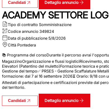
Dettaglio annuncio
Candidati
ACADEMY SETTORE LOGI
Tipo di contratto
Somministrazione
Codice annuncio
349824
Data di pubblicazione
5/8/2026
Città
Pontedera
📚 Programma del corsoDurante il percorso avrai l'opportun
MagazzinoOrganizzazione e flussi logisticiRicevimento, s
Elevatori (Patentino del muletto)Formazione teorica e pratic
Gestione del tempo✅ PRSES - Gestione Scaffalature Metallic
formazione: dal 7 al 16 settembre 2026⏳ Orario: 9/18 con u
Attestati di partecipazione e certificazioni previste dal perc
del territorio.
Dettaglio annuncio
Candidati