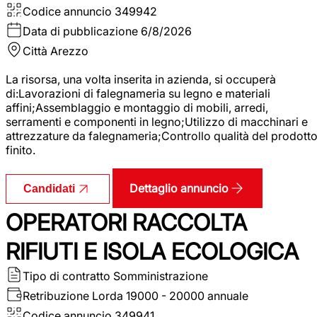
Codice annuncio
349942
Data di pubblicazione
6/8/2026
Città
Arezzo
La risorsa, una volta inserita in azienda, si occuperà
di:Lavorazioni di falegnameria su legno e materiali
affini;Assemblaggio e montaggio di mobili, arredi,
serramenti e componenti in legno;Utilizzo di macchinari e
attrezzature da falegnameria;Controllo qualità del prodott
finito.
Dettaglio annuncio
Candidati
OPERATORI RACCOLTA
RIFIUTI E ISOLA ECOLOGICA
Tipo di contratto
Somministrazione
Retribuzione Lorda
19000 - 20000 annuale
Codice annuncio
349941