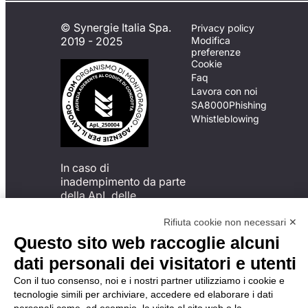
© Synergie Italia Spa.
Privacy policy
2019 - 2025
Modifica
preferenze
Cookie
Faq
Lavora con noi
SA8000
Phishing
Whistleblowing
In caso di
inadempimento da parte
della ApL delle
disposizioni
del Codice di Condotta, è
Rifiuta cookie non necessari ✕
possibile presentare un
Questo sito web raccoglie alcuni
reclamo
dati personali dei visitatori e utenti
all’Organismo di
Monitoraggio utilizzando
Con il tuo consenso, noi e i nostri partner utilizziamo i cookie e
una delle modalità
tecnologie simili per archiviare, accedere ed elaborare i dati
descritte al seguente