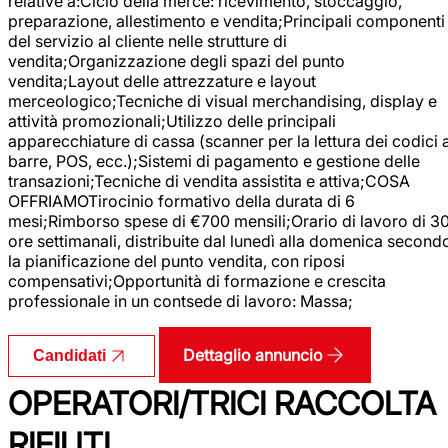
relative a:Ciclo della merce: ricevimento, stoccaggio,
preparazione, allestimento e vendita;Principali componenti
del servizio al cliente nelle strutture di
vendita;Organizzazione degli spazi del punto
vendita;Layout delle attrezzature e layout
merceologico;Tecniche di visual merchandising, display e
attività promozionali;Utilizzo delle principali
apparecchiature di cassa (scanner per la lettura dei codici 
barre, POS, ecc.);Sistemi di pagamento e gestione delle
transazioni;Tecniche di vendita assistita e attiva;COSA
OFFRIAMOTirocinio formativo della durata di 6
mesi;Rimborso spese di €700 mensili;Orario di lavoro di 3
ore settimanali, distribuite dal lunedì alla domenica second
la pianificazione del punto vendita, con riposi
compensativi;Opportunità di formazione e crescita
professionale in un contsede di lavoro: Massa;
Dettaglio annuncio
Candidati
OPERATORI/TRICI RACCOLTA
RIFIUTI