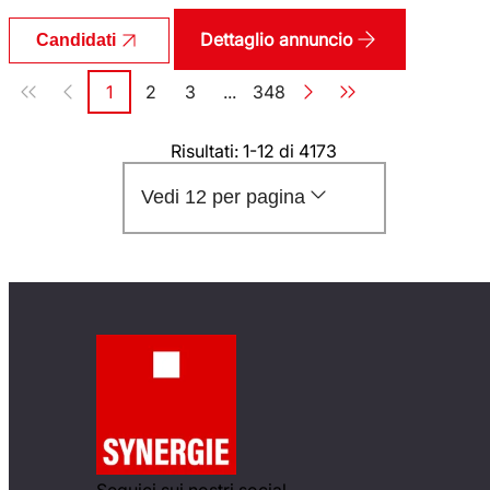
Dettaglio annuncio
Candidati
Paginazione
1
2
3
...
348
Pagina
Pagina
Pagina
Pagina
Risultati: 1-12 di 4173
Vedi 12 per pagina