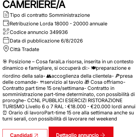
CAMERIERE/A
Tipo di contratto
Somministrazione
Retribuzione Lorda
18000 - 20000 annuale
Codice annuncio
349936
Data di pubblicazione
6/8/2026
Città
Tradate
🎯 Posizione – Cosa faraiLa risorsa, inserita in un contesto
dinamico e famigliare, si occuperà di:- 🍽️preparazione e
riordino della sala- 👥accoglienza della clientela- 🍕presa
delle comande- 🍴servizio al tavolo 🎁 Cosa offriamo-
Contratto part time 15 ore/settimana- Contratto in
somministrazione part-time determinato, con possibilità di
proroghe- CCNL PUBBLICI ESERCIZI RISTORAZIONE
TURISMO Livello 6 o 7 RAL : €18.000 - €20.000 lordi annui
⏰ Orario di lavoroPart-time 15 ore alla settimana anche su
turni serali, con possibilità di lavorare nel weekend
Dettaglio annuncio
Candidati