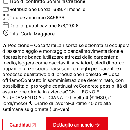
Tipo di contratto
Somministrazione
Retribuzione Lorda
1639.71 mensile
Codice annuncio
349939
Data di pubblicazione
6/8/2026
Città
Gorla Maggiore
🎯 Posizione – Cosa faraiLa risorsa selezionata si occuperà
di:assemblaggio e montaggio bancalimovimentazione e
riparazione bancaliutilizzare attrezzi della carpenteria
medio/leggera come cacciaviti, avvitatori, piedi di porco,
trapani e pinze.coordinarsi con i colleghi per garantire il
processo qualitativo e di produzione richiesto 🎁 Cosa
offriamoContratto in somministrazione determinato, con
possibilità di proroghe continuativeConcrete possibilità di
assunzione diretta in aziendaCCNL LEGNO E
ARREDAMENTO ARTIGIANATO Livello 4 (€ 1639,71
lordi/mese) ⏰ Orario di lavoroFull-time 40 ore alla
settimana su giornata (lun–ven)
Dettaglio annuncio
Candidati