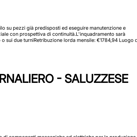
a filo su pezzi già predisposti ed eseguire manutenzione e
iziale con prospettiva di continuità.L'inquadramento sarà
zo o sui due turniRetribuzione lorda mensile: €1784,94 Luogo d
ORNALIERO - SALUZZESE
gio di componenti meccaniche ed elettriche per la produzione