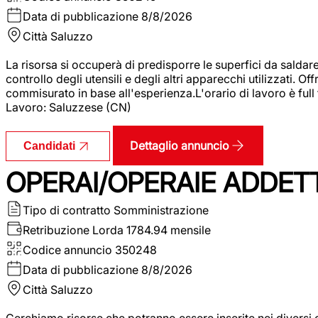
Data di pubblicazione
8/8/2026
Città
Saluzzo
La risorsa si occuperà di predisporre le superfici da saldare
controllo degli utensili e degli altri apparecchi utilizzati.
commisurato in base all'esperienza.L'orario di lavoro è full
Lavoro: Saluzzese (CN)
Dettaglio annuncio
Candidati
OPERAI/OPERAIE ADDETT
Tipo di contratto
Somministrazione
Retribuzione Lorda
1784.94 mensile
Codice annuncio
350248
Data di pubblicazione
8/8/2026
Città
Saluzzo
Cerchiamo risorse che potranno essere inserite nei diversi 