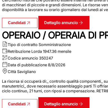
di macchinari di piccole e grandi dimensioni. Le risorse ve
disponibilità a lavorare su orario giornaliero dal lunedì al
Dettaglio annuncio
Candidati
OPERAIO / OPERAIA DI 
Tipo di contratto
Somministrazione
Retribuzione Lorda
1947.36 mensile
Codice annuncio
350247
Data di pubblicazione
8/8/2026
Città
Savigliano
La risorsa si occuperà di:_ controllo qualità componenti_ s
manutentrici_ dove necessario assemblaggio parti Ti offriam
ciclo continuo, 21 turni, con riposi a compensazione. RET
Dettaglio annuncio
Candidati