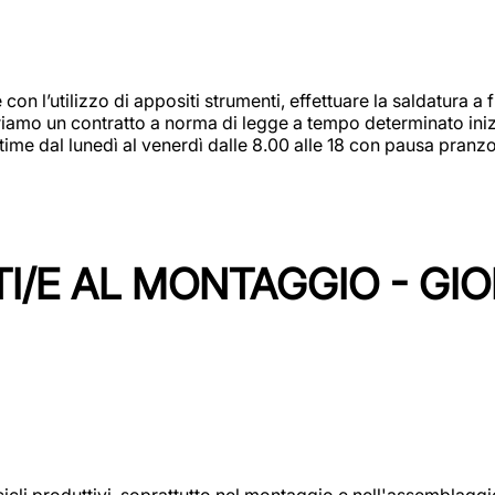
 con l’utilizzo di appositi strumenti, effettuare la saldatura 
 Offriamo un contratto a norma di legge a tempo determinato in
 time dal lunedì al venerdì dalle 8.00 alle 18 con pausa pran
I/E AL MONTAGGIO - GI
cicli produttivi, soprattutto nel montaggio e nell'assemblag