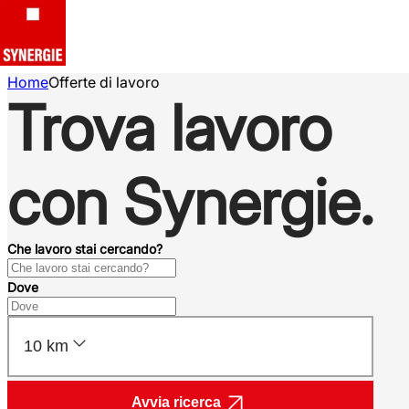
Home
Offerte di lavoro
Trova lavoro
con Synergie.
Che lavoro stai cercando?
Dove
10 km
Avvia ricerca