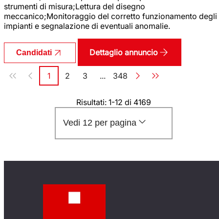
strumenti di misura;Lettura del disegno
meccanico;Monitoraggio del corretto funzionamento degli
impianti e segnalazione di eventuali anomalie.
Dettaglio annuncio
Candidati
Paginazione
1
2
3
...
348
Pagina
Pagina
Pagina
Pagina
Risultati: 1-12 di 4169
Vedi 12 per pagina