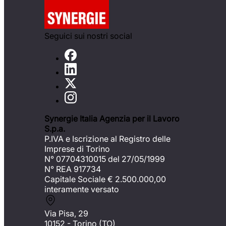
Seguici sui nostri social
Synergie Italia Agenzia per il Lavoro
S.p.a.
P.IVA e Iscrizione al Registro delle
Imprese di Torino
N° 07704310015 del 27/05/1999
N° REA 917734
Capitale Sociale €
2.500.000,00
interamente versato
Via Pisa, 29
10152 - Torino (TO)