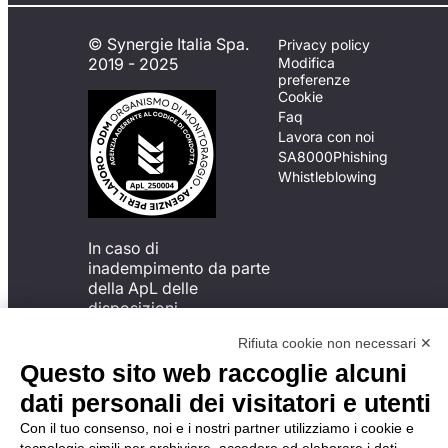
© Synergie Italia Spa.
Privacy policy
2019 - 2025
Modifica
preferenze
Cookie
Faq
Lavora con noi
SA8000
Phishing
Whistleblowing
In caso di
inadempimento da parte
della ApL delle
disposizioni
del Codice di Condotta, è
Rifiuta cookie non necessari ✕
possibile presentare un
reclamo
Questo sito web raccoglie alcuni
all’Organismo di
dati personali dei visitatori e utenti
Monitoraggio utilizzando
una delle modalità
Con il tuo consenso, noi e i nostri partner utilizziamo i cookie e