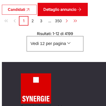
Dettaglio annuncio
Candidati
Paginazione
1
2
3
...
350
Pagina
Pagina
Pagina
Pagina
Risultati: 1-12 di 4199
Vedi 12 per pagina