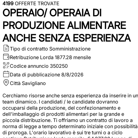
4199
OFFERTE TROVATE
OPERAIO/ OPERAIA DI
PRODUZIONE ALIMENTARE
ANCHE SENZA ESPERIENZA
Tipo di contratto
Somministrazione
Retribuzione Lorda
1877.28 mensile
Codice annuncio
350250
Data di pubblicazione
8/8/2026
Città
Savigliano
Cerchiamo risorse anche senza esperienza da inserire in u
team dinamico. I candidati / le candidate dovranno
occuparsi della produzione, del confezionamento e
dell'imballaggio di prodotti alimentari per la grande e
piccola distribuzione. Ti offriamo un contratto di lavoro a
norma di legge a tempo determinato iniziale con possibilità
di proroga. L'orario lavorativo è sui tre turni o a ciclo