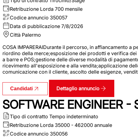
Tipo di contratto
Tirocinio/Stage
Retribuzione Lorda
700 mensile
Codice annuncio
350057
Data di pubblicazione
7/8/2026
Città
Palermo
COSA IMPARERAIDurante il percorso, in affiancamento a pers
riordino della merce;esposizione dei prodotti e verifica dei 
a barre e POS;gestione delle diverse modalità di pagamento;
ricevimento all'esposizione e alla vendita;applicazione dell
comunicazione con il cliente, ascolto delle esigenze, vendit
Dettaglio annuncio
Candidati
SOFTWARE ENGINEER - 
Tipo di contratto
Tempo indeterminato
Retribuzione Lorda
35000 - 462000 annuale
Codice annuncio
350056