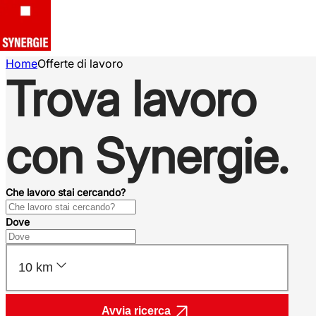
Home
Offerte di lavoro
Trova lavoro
con Synergie.
Che lavoro stai cercando?
Dove
10 km
Avvia ricerca