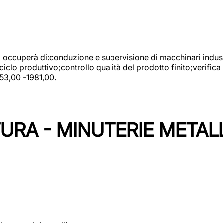
 si occuperà di:conduzione e supervisione di macchinari indust
clo produttivo;controllo qualità del prodotto finito;verifica 
753,00 -1981,00.
URA - MINUTERIE METAL