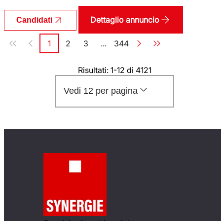
Dettaglio annuncio
Candidati
Paginazione
1
2
3
...
344
Pagina
Pagina
Pagina
Pagina
Risultati: 1-12 di 4121
Vedi 12 per pagina