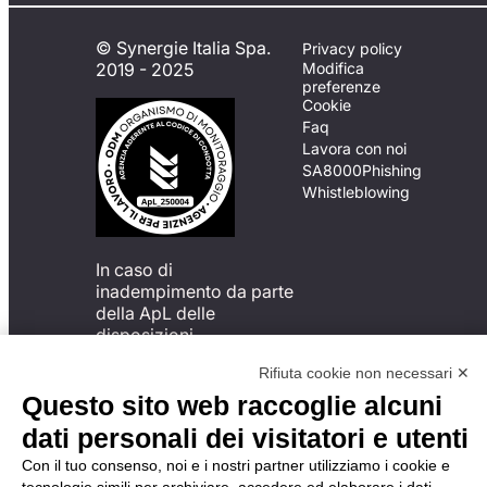
© Synergie Italia Spa.
Privacy policy
2019 - 2025
Modifica
preferenze
Cookie
Faq
Lavora con noi
SA8000
Phishing
Whistleblowing
In caso di
inadempimento da parte
della ApL delle
disposizioni
del Codice di Condotta, è
Rifiuta cookie non necessari ✕
possibile presentare un
reclamo
Questo sito web raccoglie alcuni
all’Organismo di
dati personali dei visitatori e utenti
Monitoraggio utilizzando
una delle modalità
Con il tuo consenso, noi e i nostri partner utilizziamo i cookie e