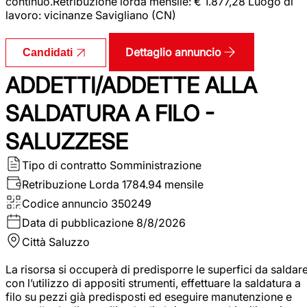
continuo.Retribuzione lorda mensile: € 1.877,28 Luogo di
lavoro: vicinanze Savigliano (CN)
Dettaglio annuncio
Candidati
ADDETTI/ADDETTE ALLA
SALDATURA A FILO -
SALUZZESE
Tipo di contratto
Somministrazione
Retribuzione Lorda
1784.94 mensile
Codice annuncio
350249
Data di pubblicazione
8/8/2026
Città
Saluzzo
La risorsa si occuperà di predisporre le superfici da saldar
con l’utilizzo di appositi strumenti, effettuare la saldatura a
filo su pezzi già predisposti ed eseguire manutenzione e