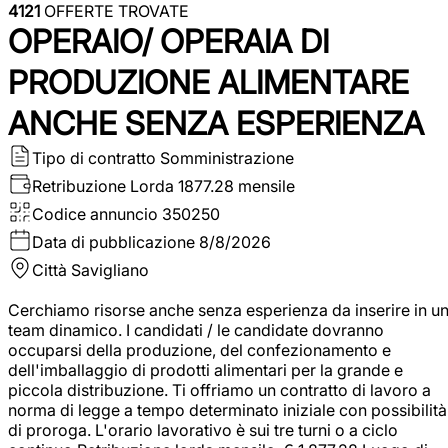
4121
OFFERTE TROVATE
OPERAIO/ OPERAIA DI
PRODUZIONE ALIMENTARE
ANCHE SENZA ESPERIENZA
Tipo di contratto
Somministrazione
Retribuzione Lorda
1877.28 mensile
Codice annuncio
350250
Data di pubblicazione
8/8/2026
Città
Savigliano
Cerchiamo risorse anche senza esperienza da inserire in u
team dinamico. I candidati / le candidate dovranno
occuparsi della produzione, del confezionamento e
dell'imballaggio di prodotti alimentari per la grande e
piccola distribuzione. Ti offriamo un contratto di lavoro a
norma di legge a tempo determinato iniziale con possibilità
di proroga. L'orario lavorativo è sui tre turni o a ciclo