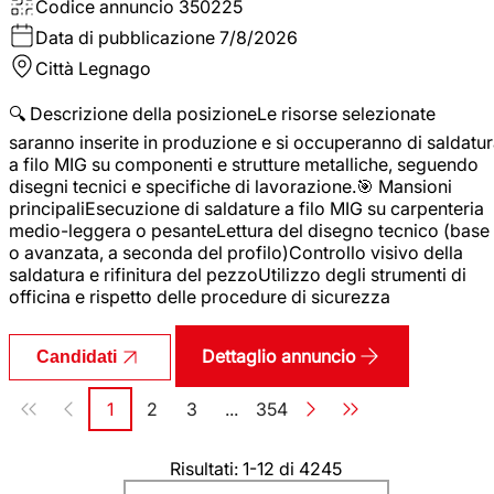
Codice annuncio
350225
Data di pubblicazione
7/8/2026
Città
Legnago
🔍 Descrizione della posizioneLe risorse selezionate
saranno inserite in produzione e si occuperanno di saldatu
a filo MIG su componenti e strutture metalliche, seguendo
disegni tecnici e specifiche di lavorazione.🎯 Mansioni
principaliEsecuzione di saldature a filo MIG su carpenteria
medio-leggera o pesanteLettura del disegno tecnico (base
o avanzata, a seconda del profilo)Controllo visivo della
saldatura e rifinitura del pezzoUtilizzo degli strumenti di
officina e rispetto delle procedure di sicurezza
Dettaglio annuncio
Candidati
Paginazione
1
2
3
...
354
Pagina
Pagina
Pagina
Pagina
Risultati: 1-12 di 4245