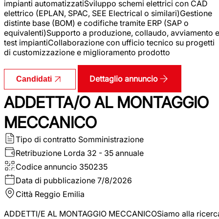
impianti automatizzatiSviluppo schemi elettrici con CAD
elettrico (EPLAN, SPAC, SEE Electrical o similari)Gestione
distinte base (BOM) e codifiche tramite ERP (SAP o
equivalenti)Supporto a produzione, collaudo, avviamento 
test impiantiCollaborazione con ufficio tecnico su progetti
di customizzazione e miglioramento prodotto
Dettaglio annuncio
Candidati
ADDETTA/O AL MONTAGGIO
MECCANICO
Tipo di contratto
Somministrazione
Retribuzione Lorda
32 - 35 annuale
Codice annuncio
350235
Data di pubblicazione
7/8/2026
Città
Reggio Emilia
ADDETTI/E AL MONTAGGIO MECCANICOSiamo alla ricerc