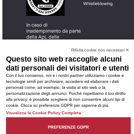
Whistleblowing
In caso di
inadempimento da parte
della ApL delle
disposizioni
del Codice di Condotta, è
Rifiuta cookie non necessari ✕
possibile presentare un
Questo sito web raccoglie alcuni
reclamo
dati personali dei visitatori e utenti
all’Organismo di
Monitoraggio utilizzando
Con il tuo consenso, noi e i nostri partner utilizziamo i cookie e
una delle modalità
tecnologie simili per archiviare, accedere ed elaborare i dati
descritte al seguente
personali come, ad esempio, la visita al sito web o la
indirizzo web
personalizzazione degli annunci. Poiché rispettiamo il tuo diritto
https://odm-
alla privacy, è possibile scegliere di non consentire alcuni tipi di
agenzielavoro.it/reclami/
.
cookie. Clicca su preferenze GDPR per saperne di più.
Visualizza la Cookie Policy Completa
PREFERENZE GDPR