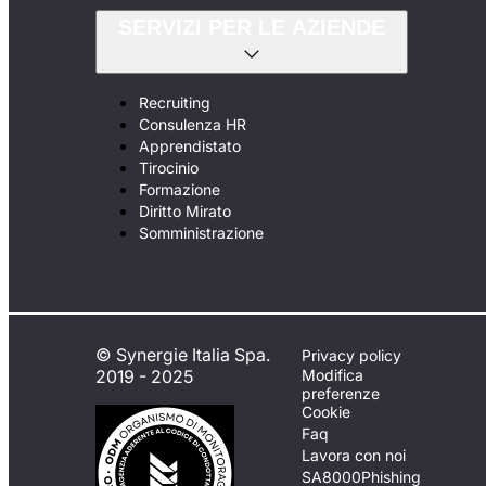
SERVIZI PER LE AZIENDE
Recruiting
Consulenza HR
Apprendistato
Tirocinio
Formazione
Diritto Mirato
Somministrazione
© Synergie Italia Spa.
Privacy policy
2019 - 2025
Modifica
preferenze
Cookie
Faq
Lavora con noi
SA8000
Phishing