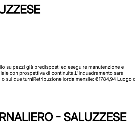
LUZZESE
a filo su pezzi già predisposti ed eseguire manutenzione e
iziale con prospettiva di continuità.L'inquadramento sarà
zo o sui due turniRetribuzione lorda mensile: €1784,94 Luogo d
ORNALIERO - SALUZZESE