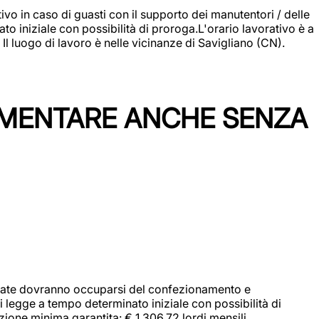
vo in caso di guasti con il supporto dei manutentori / delle
 iniziale con possibilità di proroga.L'orario lavorativo è a
luogo di lavoro è nelle vicinanze di Savigliano (CN).
IMENTARE ANCHE SENZA
didate dovranno occuparsi del confezionamento e
i legge a tempo determinato iniziale con possibilità di
zione minima garantita: € 1.306,72 lordi mensili