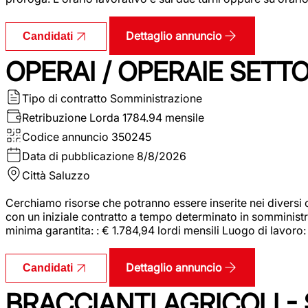
Dettaglio annuncio
Candidati
OPERAI / OPERAIE SET
Tipo di contratto
Somministrazione
Retribuzione Lorda
1784.94 mensile
Codice annuncio
350245
Data di pubblicazione
8/8/2026
Città
Saluzzo
Cerchiamo risorse che potranno essere inserite nei diversi 
con un iniziale contratto a tempo determinato in somministraz
minima garantita: : € 1.784,94 lordi mensili Luogo di lavoro
Dettaglio annuncio
Candidati
BRACCIANTI AGRICOLI -