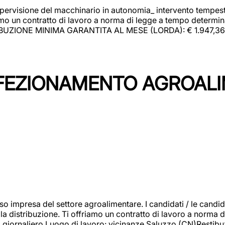
upervisione del macchinario in autonomia_ intervento tempesti
o un contratto di lavoro a norma di legge a tempo determinato
RIBUZIONE MINIMA GARANTITA AL MESE (LORDA): € 1.947,36 Il 
NFEZIONAMENTO AGROAL
so impresa del settore agroalimentare. I candidati / le can
la distribuzione. Ti offriamo un contratto di lavoro a norma d
io giornaliero.Luogo di lavoro: vicinanze Saluzzo (CN)Restibu