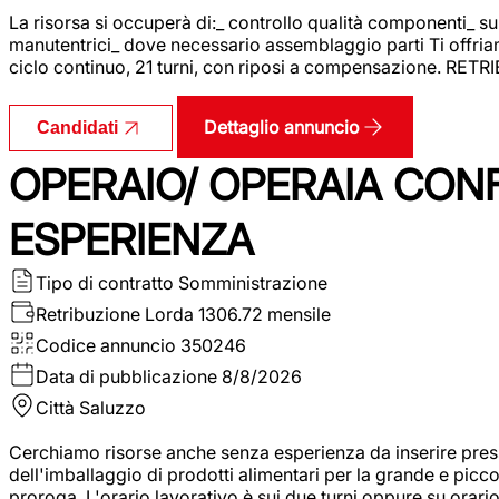
La risorsa si occuperà di:_ controllo qualità componenti_ s
manutentrici_ dove necessario assemblaggio parti Ti offriam
ciclo continuo, 21 turni, con riposi a compensazione. RET
Dettaglio annuncio
Candidati
OPERAIO/ OPERAIA CO
ESPERIENZA
Tipo di contratto
Somministrazione
Retribuzione Lorda
1306.72 mensile
Codice annuncio
350246
Data di pubblicazione
8/8/2026
Città
Saluzzo
Cerchiamo risorse anche senza esperienza da inserire pres
dell'imballaggio di prodotti alimentari per la grande e picco
proroga. L'orario lavorativo è sui due turni oppure su orar