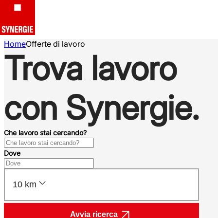
Home
Offerte di lavoro
Trova lavoro
con Synergie.
Che lavoro stai cercando?
Dove
10 km
Avvia ricerca