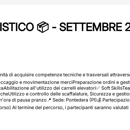
STICO 📦 - SETTEMBRE 
ità di acquisire competenze tecniche e trasversali attravers
toccaggio e movimentazione merciPreparazione ordini e gest
aAbilitazione all'utilizzo dei carrelli elevatori✅ Soft Skill
heUtilizzo e controllo delle scaffalature, Sicurezza e gestio
n'ora di pausa pranzo📍 Sede: Pontedera (PI)💰 Partecipazion
orso) Al termine del percorso, i partecipanti saranno valutati 