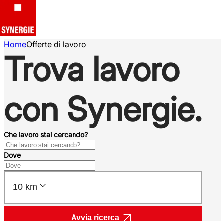
Home
Offerte di lavoro
Trova lavoro
con Synergie.
Che lavoro stai cercando?
Dove
10 km
Avvia ricerca