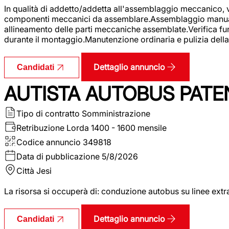
In qualità di addetto/addetta all'assemblaggio meccanico, ver
componenti meccanici da assemblare.Assemblaggio manuale.Uti
allineamento delle parti meccaniche assemblate.Verifica fu
durante il montaggio.Manutenzione ordinaria e pulizia della 
Dettaglio annuncio
Candidati
AUTISTA AUTOBUS PATE
Tipo di contratto
Somministrazione
Retribuzione Lorda
1400 - 1600 mensile
Codice annuncio
349818
Data di pubblicazione
5/8/2026
Città
Jesi
La risorsa si occuperà di: conduzione autobus su linee extr
Dettaglio annuncio
Candidati