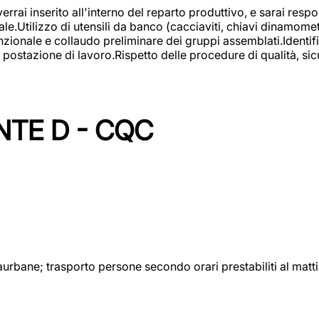
rai inserito all'interno del reparto produttivo, e sarai respon
lizzo di utensili da banco (cacciaviti, chiavi dinamometrich
nzionale e collaudo preliminare dei gruppi assemblati.Identi
postazione di lavoro.Rispetto delle procedure di qualità, sicu
NTE D - CQC
aurbane; trasporto persone secondo orari prestabiliti al matt