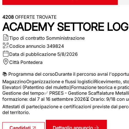
4208
OFFERTE TROVATE
ACADEMY SETTORE LOGI
Tipo di contratto
Somministrazione
Codice annuncio
349824
Data di pubblicazione
5/8/2026
Città
Pontedera
📚 Programma del corsoDurante il percorso avrai l'opportun
MagazzinoOrganizzazione e flussi logisticiRicevimento, s
Elevatori (Patentino del muletto)Formazione teorica e pratic
Gestione del tempo✅ PRSES - Gestione Scaffalature Metallic
formazione: dal 7 al 16 settembre 2026⏳ Orario: 9/18 con u
Attestati di partecipazione e certificazioni previste dal perc
del territorio.
Dettaglio annuncio
Candidati