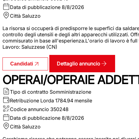
Data di pubblicazione
8/8/2026
Città
Saluzzo
La risorsa si occuperà di predisporre le superfici da saldare
controllo degli utensili e degli altri apparecchi utilizzati.
commisurato in base all'esperienza.L'orario di lavoro è full
Lavoro: Saluzzese (CN)
Dettaglio annuncio
Candidati
OPERAI/OPERAIE ADDETT
Tipo di contratto
Somministrazione
Retribuzione Lorda
1784.94 mensile
Codice annuncio
350248
Data di pubblicazione
8/8/2026
Città
Saluzzo
Cerchiamo risorse che potranno essere inserite nei diversi 