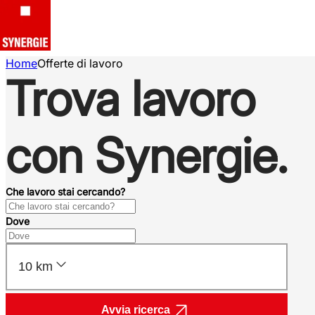
Home
Offerte di lavoro
Trova lavoro
con Synergie.
Che lavoro stai cercando?
Dove
10 km
Avvia ricerca