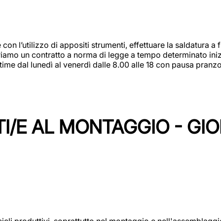
 con l’utilizzo di appositi strumenti, effettuare la saldatura 
 Offriamo un contratto a norma di legge a tempo determinato in
 time dal lunedì al venerdì dalle 8.00 alle 18 con pausa pran
I/E AL MONTAGGIO - GI
cicli produttivi, soprattutto nel montaggio e nell'assemblag