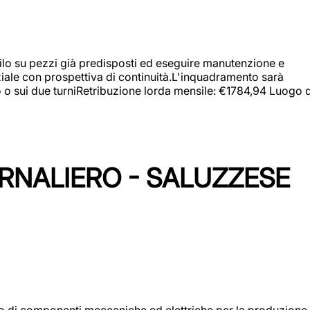
a filo su pezzi già predisposti ed eseguire manutenzione e
iziale con prospettiva di continuità.L'inquadramento sarà
zo o sui due turniRetribuzione lorda mensile: €1784,94 Luogo d
ORNALIERO - SALUZZESE
gio di componenti meccaniche ed elettriche per la produzione