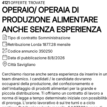
4121
OFFERTE TROVATE
OPERAIO/ OPERAIA DI
PRODUZIONE ALIMENTARE
ANCHE SENZA ESPERIENZA
Tipo di contratto
Somministrazione
Retribuzione Lorda
1877.28 mensile
Codice annuncio
350250
Data di pubblicazione
8/8/2026
Città
Savigliano
Cerchiamo risorse anche senza esperienza da inserire in u
team dinamico. I candidati / le candidate dovranno
occuparsi della produzione, del confezionamento e
dell'imballaggio di prodotti alimentari per la grande e
piccola distribuzione. Ti offriamo un contratto di lavoro a
norma di legge a tempo determinato iniziale con possibilità
di proroga. L'orario lavorativo è sui tre turni o a ciclo