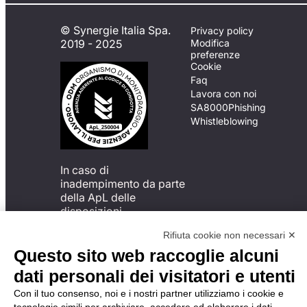
© Synergie Italia Spa.
Privacy policy
2019 - 2025
Modifica
preferenze
Cookie
Faq
Lavora con noi
SA8000
Phishing
Whistleblowing
In caso di
inadempimento da parte
della ApL delle
disposizioni
del Codice di Condotta, è
Rifiuta cookie non necessari ✕
possibile presentare un
reclamo
Questo sito web raccoglie alcuni
all’Organismo di
dati personali dei visitatori e utenti
Monitoraggio utilizzando
una delle modalità
Con il tuo consenso, noi e i nostri partner utilizziamo i cookie e