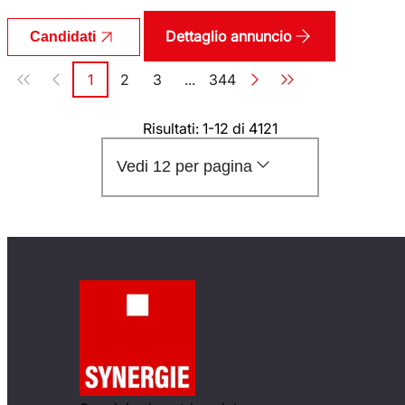
Dettaglio annuncio
Candidati
Paginazione
1
2
3
...
344
Pagina
Pagina
Pagina
Pagina
Risultati: 1-12 di 4121
Vedi 12 per pagina