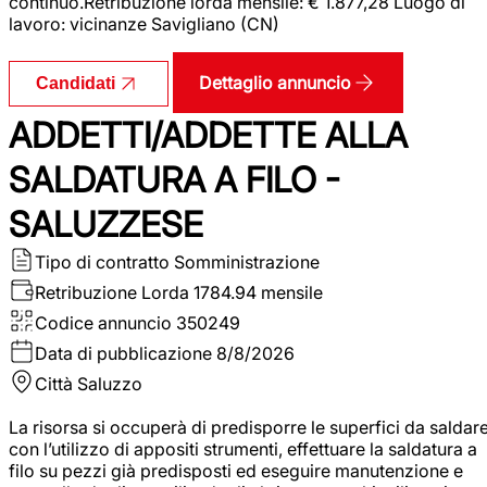
continuo.Retribuzione lorda mensile: € 1.877,28 Luogo di
lavoro: vicinanze Savigliano (CN)
Dettaglio annuncio
Candidati
ADDETTI/ADDETTE ALLA
SALDATURA A FILO -
SALUZZESE
Tipo di contratto
Somministrazione
Retribuzione Lorda
1784.94 mensile
Codice annuncio
350249
Data di pubblicazione
8/8/2026
Città
Saluzzo
La risorsa si occuperà di predisporre le superfici da saldar
con l’utilizzo di appositi strumenti, effettuare la saldatura a
filo su pezzi già predisposti ed eseguire manutenzione e