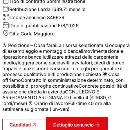
Tipo di contratto
Somministrazione
Retribuzione Lorda
1639.71 mensile
Codice annuncio
349939
Data di pubblicazione
6/8/2026
Città
Gorla Maggiore
🎯 Posizione – Cosa faraiLa risorsa selezionata si occuperà
di:assemblaggio e montaggio bancalimovimentazione e
riparazione bancaliutilizzare attrezzi della carpenteria
medio/leggera come cacciaviti, avvitatori, piedi di porco,
trapani e pinze.coordinarsi con i colleghi per garantire il
processo qualitativo e di produzione richiesto 🎁 Cosa
offriamoContratto in somministrazione determinato, con
possibilità di proroghe continuativeConcrete possibilità di
assunzione diretta in aziendaCCNL LEGNO E
ARREDAMENTO ARTIGIANATO Livello 4 (€ 1639,71
lordi/mese) ⏰ Orario di lavoroFull-time 40 ore alla
settimana su giornata (lun–ven)
Dettaglio annuncio
Candidati