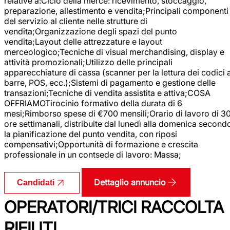
relative a:Ciclo della merce: ricevimento, stoccaggio,
preparazione, allestimento e vendita;Principali componenti
del servizio al cliente nelle strutture di
vendita;Organizzazione degli spazi del punto
vendita;Layout delle attrezzature e layout
merceologico;Tecniche di visual merchandising, display e
attività promozionali;Utilizzo delle principali
apparecchiature di cassa (scanner per la lettura dei codici 
barre, POS, ecc.);Sistemi di pagamento e gestione delle
transazioni;Tecniche di vendita assistita e attiva;COSA
OFFRIAMOTirocinio formativo della durata di 6
mesi;Rimborso spese di €700 mensili;Orario di lavoro di 3
ore settimanali, distribuite dal lunedì alla domenica second
la pianificazione del punto vendita, con riposi
compensativi;Opportunità di formazione e crescita
professionale in un contsede di lavoro: Massa;
Dettaglio annuncio
Candidati
OPERATORI/TRICI RACCOLTA
RIFIUTI