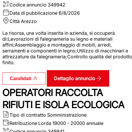
Codice annuncio
349942
Data di pubblicazione
6/8/2026
Città
Arezzo
La risorsa, una volta inserita in azienda, si occuperà
di:Lavorazioni di falegnameria su legno e materiali
affini;Assemblaggio e montaggio di mobili, arredi,
serramenti e componenti in legno;Utilizzo di macchinari e
attrezzature da falegnameria;Controllo qualità del prodott
finito.
Dettaglio annuncio
Candidati
OPERATORI RACCOLTA
RIFIUTI E ISOLA ECOLOGICA
Tipo di contratto
Somministrazione
Retribuzione Lorda
19000 - 20000 annuale
Codice annuncio
349941