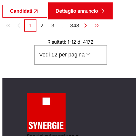
Dettaglio annuncio
Candidati
Paginazione
1
2
3
...
348
Pagina
Pagina
Pagina
Pagina
Risultati: 1-12 di 4172
Vedi 12 per pagina