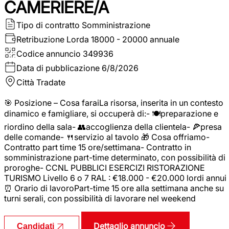
CAMERIERE/A
Tipo di contratto
Somministrazione
Retribuzione Lorda
18000 - 20000 annuale
Codice annuncio
349936
Data di pubblicazione
6/8/2026
Città
Tradate
🎯 Posizione – Cosa faraiLa risorsa, inserita in un contesto
dinamico e famigliare, si occuperà di:- 🍽️preparazione e
riordino della sala- 👥accoglienza della clientela- 🍕presa
delle comande- 🍴servizio al tavolo 🎁 Cosa offriamo-
Contratto part time 15 ore/settimana- Contratto in
somministrazione part-time determinato, con possibilità di
proroghe- CCNL PUBBLICI ESERCIZI RISTORAZIONE
TURISMO Livello 6 o 7 RAL : €18.000 - €20.000 lordi annui
⏰ Orario di lavoroPart-time 15 ore alla settimana anche su
turni serali, con possibilità di lavorare nel weekend
Dettaglio annuncio
Candidati