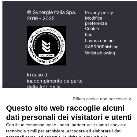
© Synergie Italia Spa.
Privacy policy
2019 - 2025
Modifica
preferenze
Cookie
Faq
Lavora con noi
SA8000
Phishing
Whistleblowing
In caso di
inadempimento da parte
della ApL delle
disposizioni
del Codice di Condotta, è
Rifiuta cookie non necessari ✕
possibile presentare un
Questo sito web raccoglie alcuni
reclamo
dati personali dei visitatori e utenti
all’Organismo di
Monitoraggio utilizzando
Con il tuo consenso, noi e i nostri partner utilizziamo i cookie e
una delle modalità
tecnologie simili per archiviare, accedere ed elaborare i dati
descritte al seguente