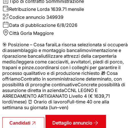
Tipo di contratto
Somministrazione
Retribuzione Lorda
1639.71 mensile
Codice annuncio
349939
Data di pubblicazione
6/8/2026
Città
Gorla Maggiore
🎯 Posizione – Cosa faraiLa risorsa selezionata si occuperà
di:assemblaggio e montaggio bancalimovimentazione e
riparazione bancaliutilizzare attrezzi della carpenteria
medio/leggera come cacciaviti, avvitatori, piedi di porco,
trapani e pinze.coordinarsi con i colleghi per garantire il
processo qualitativo e di produzione richiesto 🎁 Cosa
offriamoContratto in somministrazione determinato, con
possibilità di proroghe continuativeConcrete possibilità di
assunzione diretta in aziendaCCNL LEGNO E
ARREDAMENTO ARTIGIANATO Livello 4 (€ 1639,71
lordi/mese) ⏰ Orario di lavoroFull-time 40 ore alla
settimana su giornata (lun–ven)
Dettaglio annuncio
Candidati