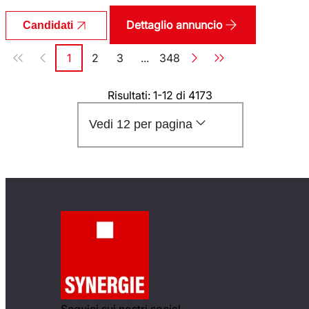
Dettaglio annuncio
Candidati
Paginazione
1
2
3
...
348
Pagina
Pagina
Pagina
Pagina
Risultati: 1-12 di 4173
Vedi 12 per pagina