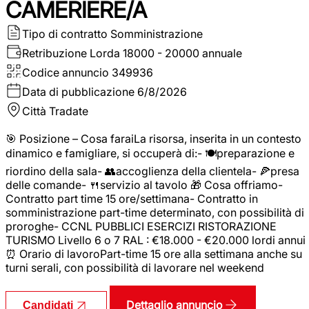
CAMERIERE/A
Tipo di contratto
Somministrazione
Retribuzione Lorda
18000 - 20000 annuale
Codice annuncio
349936
Data di pubblicazione
6/8/2026
Città
Tradate
🎯 Posizione – Cosa faraiLa risorsa, inserita in un contesto
dinamico e famigliare, si occuperà di:- 🍽️preparazione e
riordino della sala- 👥accoglienza della clientela- 🍕presa
delle comande- 🍴servizio al tavolo 🎁 Cosa offriamo-
Contratto part time 15 ore/settimana- Contratto in
somministrazione part-time determinato, con possibilità di
proroghe- CCNL PUBBLICI ESERCIZI RISTORAZIONE
TURISMO Livello 6 o 7 RAL : €18.000 - €20.000 lordi annui
⏰ Orario di lavoroPart-time 15 ore alla settimana anche su
turni serali, con possibilità di lavorare nel weekend
Dettaglio annuncio
Candidati