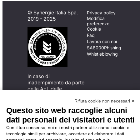
© Synergie Italia Spa.
Privacy policy
2019 - 2025
Modifica
preferenze
Cookie
Faq
Lavora con noi
SA8000
Phishing
Whistleblowing
In caso di
inadempimento da parte
della ApL delle
disposizioni
del Codice di Condotta, è
Rifiuta cookie non necessari ✕
possibile presentare un
Questo sito web raccoglie alcuni
reclamo
dati personali dei visitatori e utenti
all’Organismo di
Monitoraggio utilizzando
Con il tuo consenso, noi e i nostri partner utilizziamo i cookie e
una delle modalità
tecnologie simili per archiviare, accedere ed elaborare i dati
descritte al seguente