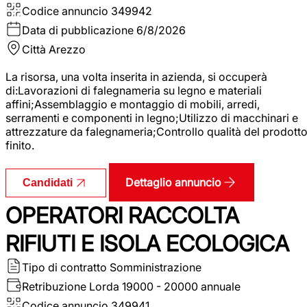
Codice annuncio
349942
Data di pubblicazione
6/8/2026
Città
Arezzo
La risorsa, una volta inserita in azienda, si occuperà
di:Lavorazioni di falegnameria su legno e materiali
affini;Assemblaggio e montaggio di mobili, arredi,
serramenti e componenti in legno;Utilizzo di macchinari e
attrezzature da falegnameria;Controllo qualità del prodott
finito.
Dettaglio annuncio
Candidati
OPERATORI RACCOLTA
RIFIUTI E ISOLA ECOLOGICA
Tipo di contratto
Somministrazione
Retribuzione Lorda
19000 - 20000 annuale
Codice annuncio
349941