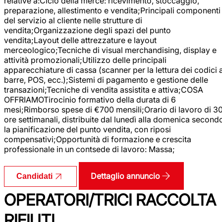
relative a:Ciclo della merce: ricevimento, stoccaggio,
preparazione, allestimento e vendita;Principali componenti
del servizio al cliente nelle strutture di
vendita;Organizzazione degli spazi del punto
vendita;Layout delle attrezzature e layout
merceologico;Tecniche di visual merchandising, display e
attività promozionali;Utilizzo delle principali
apparecchiature di cassa (scanner per la lettura dei codici 
barre, POS, ecc.);Sistemi di pagamento e gestione delle
transazioni;Tecniche di vendita assistita e attiva;COSA
OFFRIAMOTirocinio formativo della durata di 6
mesi;Rimborso spese di €700 mensili;Orario di lavoro di 3
ore settimanali, distribuite dal lunedì alla domenica second
la pianificazione del punto vendita, con riposi
compensativi;Opportunità di formazione e crescita
professionale in un contsede di lavoro: Massa;
Dettaglio annuncio
Candidati
OPERATORI/TRICI RACCOLTA
RIFIUTI