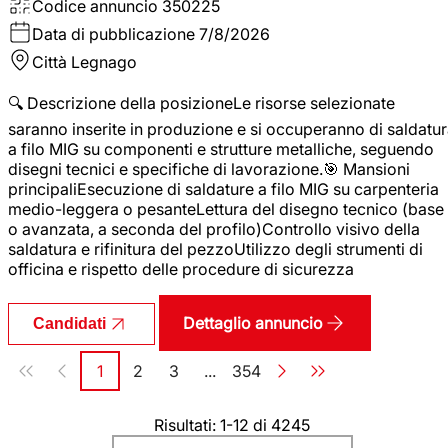
Codice annuncio
350225
Data di pubblicazione
7/8/2026
Città
Legnago
🔍 Descrizione della posizioneLe risorse selezionate
saranno inserite in produzione e si occuperanno di saldatu
a filo MIG su componenti e strutture metalliche, seguendo
disegni tecnici e specifiche di lavorazione.🎯 Mansioni
principaliEsecuzione di saldature a filo MIG su carpenteria
medio-leggera o pesanteLettura del disegno tecnico (base
o avanzata, a seconda del profilo)Controllo visivo della
saldatura e rifinitura del pezzoUtilizzo degli strumenti di
officina e rispetto delle procedure di sicurezza
Dettaglio annuncio
Candidati
Paginazione
1
2
3
...
354
Pagina
Pagina
Pagina
Pagina
Risultati: 1-12 di 4245