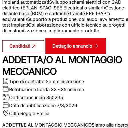
impianti automatizzatiSviluppo schemi elettrici con CAD
elettrico (EPLAN, SPAC, SEE Electrical o similari)Gestione
distinte base (BOM) e codifiche tramite ERP (SAP o
equivalenti)Supporto a produzione, collaudo, avviamento 
test impiantiCollaborazione con ufficio tecnico su progetti
di customizzazione e miglioramento prodotto
Dettaglio annuncio
Candidati
ADDETTA/O AL MONTAGGIO
MECCANICO
Tipo di contratto
Somministrazione
Retribuzione Lorda
32 - 35 annuale
Codice annuncio
350235
Data di pubblicazione
7/8/2026
Città
Reggio Emilia
ADDETTI/E AL MONTAGGIO MECCANICOSiamo alla ricerc