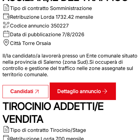
Tipo di contratto
Somministrazione
Retribuzione Lorda
1732.42 mensile
Codice annuncio
350227
Data di pubblicazione
7/8/2026
Città
Torre Orsaia
Il/la candidato/a lavorerà presso un Ente comunale situato
nella provincia di Salerno (zona Sud).Si occuperà di
controllo e gestione del traffico nelle zone assegnate sul
territorio comunale.
Dettaglio annuncio
Candidati
TIROCINIO ADDETTI/E
VENDITA
Tipo di contratto
Tirocinio/Stage
Retribuzione Lorda
700 mensile