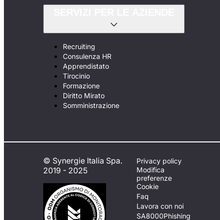
SERVIZI PER LE AZIENDE
Recruiting
Consulenza HR
Apprendistato
Tirocinio
Formazione
Diritto Mirato
Somministrazione
© Synergie Italia Spa.
Privacy policy
2019 - 2025
Modifica
preferenze
Cookie
Faq
Lavora con noi
SA8000
Phishing