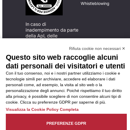
Whistleblowing
In caso di
inadempimento da parte
della ApL delle
disposizioni
del Codice di Condotta, è
Rifiuta cookie non necessari ✕
possibile presentare un
Questo sito web raccoglie alcuni
reclamo
dati personali dei visitatori e utenti
all’Organismo di
Monitoraggio utilizzando
Con il tuo consenso, noi e i nostri partner utilizziamo i cookie e
una delle modalità
tecnologie simili per archiviare, accedere ed elaborare i dati
descritte al seguente
personali come, ad esempio, la visita al sito web o la
indirizzo web
personalizzazione degli annunci. Poiché rispettiamo il tuo diritto
https://odm-
alla privacy, è possibile scegliere di non consentire alcuni tipi di
agenzielavoro.it/reclami/
.
cookie. Clicca su preferenze GDPR per saperne di più.
Visualizza la Cookie Policy Completa
PREFERENZE GDPR