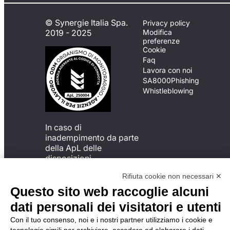
© Synergie Italia Spa.
Privacy policy
2019 - 2025
Modifica
preferenze
Cookie
Faq
Lavora con noi
SA8000
Phishing
Whistleblowing
In caso di
inadempimento da parte
della ApL delle
disposizioni
del Codice di Condotta, è
Rifiuta cookie non necessari ✕
possibile presentare un
reclamo
Questo sito web raccoglie alcuni
all’Organismo di
dati personali dei visitatori e utenti
Monitoraggio utilizzando
una delle modalità
Con il tuo consenso, noi e i nostri partner utilizziamo i cookie e