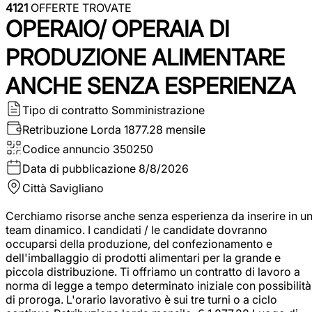
4121
OFFERTE TROVATE
OPERAIO/ OPERAIA DI
PRODUZIONE ALIMENTARE
ANCHE SENZA ESPERIENZA
Tipo di contratto
Somministrazione
Retribuzione Lorda
1877.28 mensile
Codice annuncio
350250
Data di pubblicazione
8/8/2026
Città
Savigliano
Cerchiamo risorse anche senza esperienza da inserire in u
team dinamico. I candidati / le candidate dovranno
occuparsi della produzione, del confezionamento e
dell'imballaggio di prodotti alimentari per la grande e
piccola distribuzione. Ti offriamo un contratto di lavoro a
norma di legge a tempo determinato iniziale con possibilità
di proroga. L'orario lavorativo è sui tre turni o a ciclo