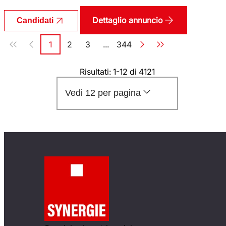
Dettaglio annuncio
Candidati
Paginazione
1
2
3
...
344
Pagina
Pagina
Pagina
Pagina
Risultati: 1-12 di 4121
Vedi 12 per pagina