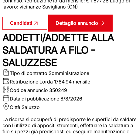
continuo.Retribuzione lorda mensile: € 1.877,28 Luogo di
lavoro: vicinanze Savigliano (CN)
Dettaglio annuncio
Candidati
ADDETTI/ADDETTE ALLA
SALDATURA A FILO -
SALUZZESE
Tipo di contratto
Somministrazione
Retribuzione Lorda
1784.94 mensile
Codice annuncio
350249
Data di pubblicazione
8/8/2026
Città
Saluzzo
La risorsa si occuperà di predisporre le superfici da saldar
con l’utilizzo di appositi strumenti, effettuare la saldatura a
filo su pezzi già predisposti ed eseguire manutenzione e