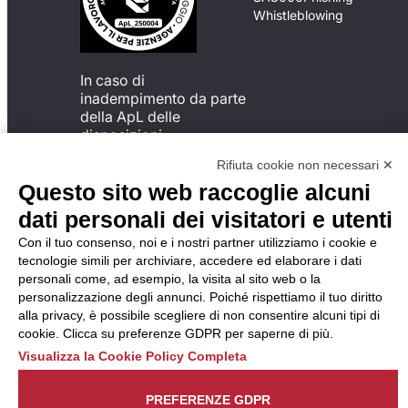
Whistleblowing
In caso di
inadempimento da parte
della ApL delle
disposizioni
del Codice di Condotta, è
Rifiuta cookie non necessari ✕
possibile presentare un
Questo sito web raccoglie alcuni
reclamo
all’Organismo di
dati personali dei visitatori e utenti
Monitoraggio utilizzando
Con il tuo consenso, noi e i nostri partner utilizziamo i cookie e
una delle modalità
tecnologie simili per archiviare, accedere ed elaborare i dati
descritte al seguente
personali come, ad esempio, la visita al sito web o la
indirizzo web
personalizzazione degli annunci. Poiché rispettiamo il tuo diritto
https://odm-
alla privacy, è possibile scegliere di non consentire alcuni tipi di
agenzielavoro.it/reclami/
.
cookie. Clicca su preferenze GDPR per saperne di più.
Visualizza la Cookie Policy Completa
PREFERENZE GDPR