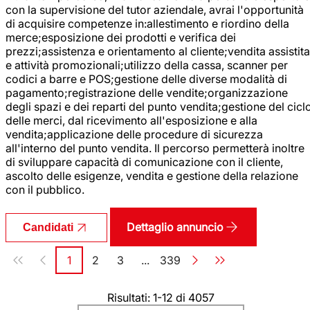
con la supervisione del tutor aziendale, avrai l'opportunità
di acquisire competenze in:allestimento e riordino della
merce;esposizione dei prodotti e verifica dei
prezzi;assistenza e orientamento al cliente;vendita assistita
e attività promozionali;utilizzo della cassa, scanner per
codici a barre e POS;gestione delle diverse modalità di
pagamento;registrazione delle vendite;organizzazione
degli spazi e dei reparti del punto vendita;gestione del cicl
delle merci, dal ricevimento all'esposizione e alla
vendita;applicazione delle procedure di sicurezza
all'interno del punto vendita. Il percorso permetterà inoltre
di sviluppare capacità di comunicazione con il cliente,
ascolto delle esigenze, vendita e gestione della relazione
con il pubblico.
Dettaglio annuncio
Candidati
Paginazione
1
2
3
...
339
Pagina
Pagina
Pagina
Pagina
Risultati: 1-12 di 4057