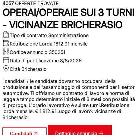
4057
OFFERTE TROVATE
OPERAI/OPERAIE SUI 3 TURNI
- VICINANZE BRICHERASIO
Tipo di contratto
Somministrazione
Retribuzione Lorda
1812.91 mensile
Codice annuncio
350251
Data di pubblicazione
8/8/2026
Città
Bricherasio
I candidati / le candidate dovranno occuparsi della
produzione e dell'assemblaggio di componenti per il setto
automotive. Ti offriamo un contratto di lavoro a norma di
legge a tempo determinato iniziale di 3 mesi con possibilità
di proroga. L'orario lavorativo è sui tre turni.Retribuzione
lorda mensile: € 1.812,91Luogo di lavoro: vicinanze di
Bricherasio
Dettaglio annuncio
Candidati