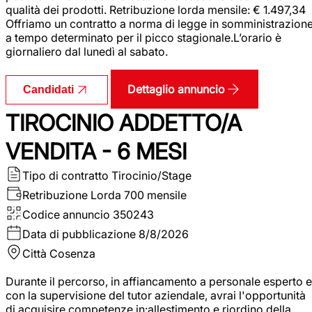
qualità dei prodotti. Retribuzione lorda mensile: € 1.497,34
Offriamo un contratto a norma di legge in somministrazion
a tempo determinato per il picco stagionale.L’orario è
giornaliero dal lunedì al sabato.
Dettaglio annuncio
Candidati
TIROCINIO ADDETTO/A
VENDITA - 6 MESI
Tipo di contratto
Tirocinio/Stage
Retribuzione Lorda
700 mensile
Codice annuncio
350243
Data di pubblicazione
8/8/2026
Città
Cosenza
Durante il percorso, in affiancamento a personale esperto e
con la supervisione del tutor aziendale, avrai l'opportunità
di acquisire competenze in:allestimento e riordino della