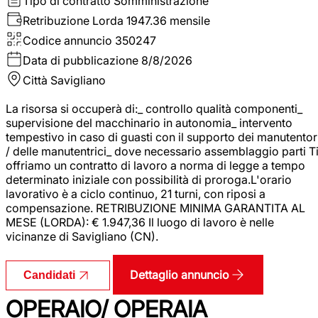
Tipo di contratto
Somministrazione
Retribuzione Lorda
1947.36 mensile
Codice annuncio
350247
Data di pubblicazione
8/8/2026
Città
Savigliano
La risorsa si occuperà di:_ controllo qualità componenti_
supervisione del macchinario in autonomia_ intervento
tempestivo in caso di guasti con il supporto dei manutentor
/ delle manutentrici_ dove necessario assemblaggio parti T
offriamo un contratto di lavoro a norma di legge a tempo
determinato iniziale con possibilità di proroga.L'orario
lavorativo è a ciclo continuo, 21 turni, con riposi a
compensazione. RETRIBUZIONE MINIMA GARANTITA AL
MESE (LORDA): € 1.947,36 Il luogo di lavoro è nelle
vicinanze di Savigliano (CN).
Dettaglio annuncio
Candidati
OPERAIO/ OPERAIA