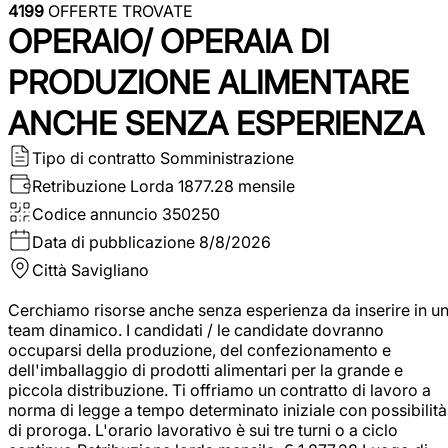
4199
OFFERTE TROVATE
OPERAIO/ OPERAIA DI
PRODUZIONE ALIMENTARE
ANCHE SENZA ESPERIENZA
Tipo di contratto
Somministrazione
Retribuzione Lorda
1877.28 mensile
Codice annuncio
350250
Data di pubblicazione
8/8/2026
Città
Savigliano
Cerchiamo risorse anche senza esperienza da inserire in u
team dinamico. I candidati / le candidate dovranno
occuparsi della produzione, del confezionamento e
dell'imballaggio di prodotti alimentari per la grande e
piccola distribuzione. Ti offriamo un contratto di lavoro a
norma di legge a tempo determinato iniziale con possibilità
di proroga. L'orario lavorativo è sui tre turni o a ciclo