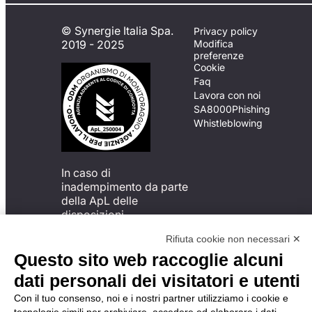
© Synergie Italia Spa.
Privacy policy
2019 - 2025
Modifica
preferenze
Cookie
Faq
Lavora con noi
SA8000
Phishing
Whistleblowing
In caso di
inadempimento da parte
della ApL delle
disposizioni
del Codice di Condotta, è
Rifiuta cookie non necessari ✕
possibile presentare un
reclamo
Questo sito web raccoglie alcuni
all’Organismo di
dati personali dei visitatori e utenti
Monitoraggio utilizzando
una delle modalità
Con il tuo consenso, noi e i nostri partner utilizziamo i cookie e