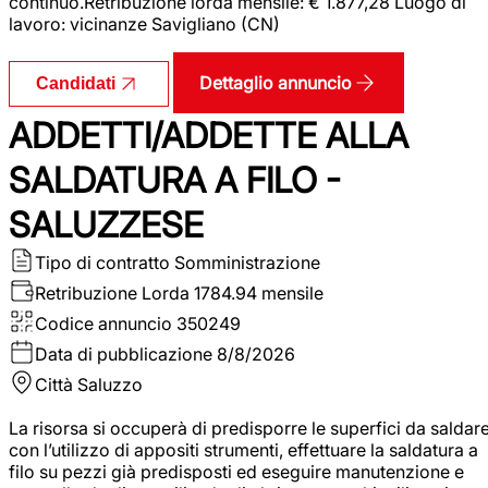
continuo.Retribuzione lorda mensile: € 1.877,28 Luogo di
lavoro: vicinanze Savigliano (CN)
Dettaglio annuncio
Candidati
ADDETTI/ADDETTE ALLA
SALDATURA A FILO -
SALUZZESE
Tipo di contratto
Somministrazione
Retribuzione Lorda
1784.94 mensile
Codice annuncio
350249
Data di pubblicazione
8/8/2026
Città
Saluzzo
La risorsa si occuperà di predisporre le superfici da saldar
con l’utilizzo di appositi strumenti, effettuare la saldatura a
filo su pezzi già predisposti ed eseguire manutenzione e