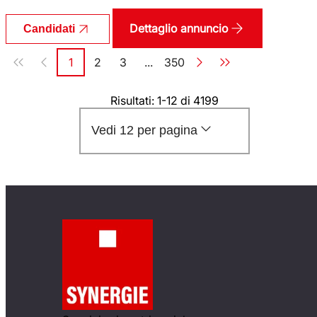
Dettaglio annuncio
Candidati
Paginazione
1
2
3
...
350
Pagina
Pagina
Pagina
Pagina
Risultati: 1-12 di 4199
Vedi 12 per pagina