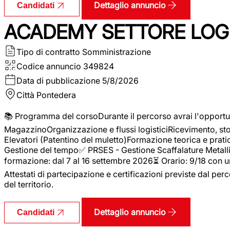
Dettaglio annuncio
Candidati
ACADEMY SETTORE LOGI
Tipo di contratto
Somministrazione
Codice annuncio
349824
Data di pubblicazione
5/8/2026
Città
Pontedera
📚 Programma del corsoDurante il percorso avrai l'opportun
MagazzinoOrganizzazione e flussi logisticiRicevimento, s
Elevatori (Patentino del muletto)Formazione teorica e pratic
Gestione del tempo✅ PRSES - Gestione Scaffalature Metallic
formazione: dal 7 al 16 settembre 2026⏳ Orario: 9/18 con u
Attestati di partecipazione e certificazioni previste dal perc
del territorio.
Dettaglio annuncio
Candidati