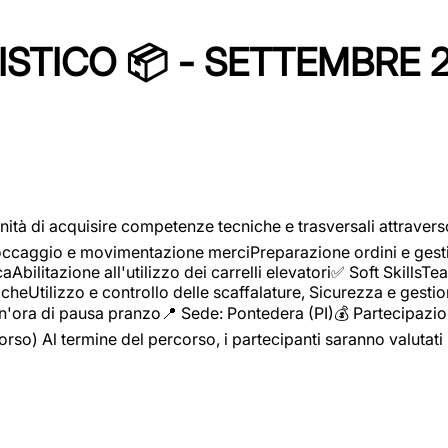
STICO 📦 - SETTEMBRE 
ità di acquisire competenze tecniche e trasversali attravers
toccaggio e movimentazione merciPreparazione ordini e gest
aAbilitazione all'utilizzo dei carrelli elevatori✅ Soft Skill
heUtilizzo e controllo delle scaffalature, Sicurezza e gestio
n'ora di pausa pranzo📍 Sede: Pontedera (PI)💰 Partecipazion
orso) Al termine del percorso, i partecipanti saranno valutati 