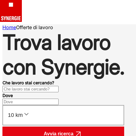
Home
Offerte di lavoro
Trova lavoro
con Synergie.
Che lavoro stai cercando?
Dove
10 km
Avvia ricerca