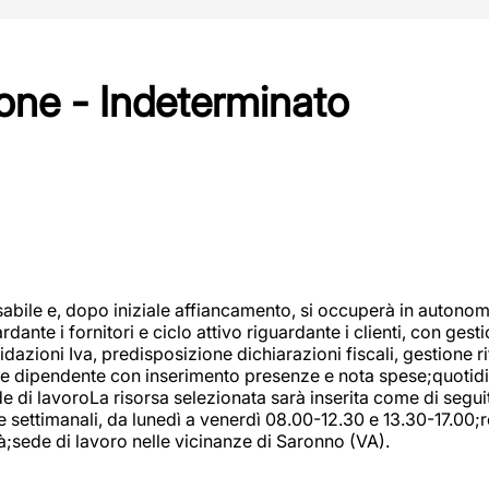
one - Indeterminato
abile e, dopo iniziale affiancamento, si occuperà in autonom
dante i fornitori e ciclo attivo riguardante i clienti, con ges
uidazioni Iva, predisposizione dichiarazioni fiscali, gestione
e dipendente con inserimento presenze e nota spese;quotidiano
ede di lavoroLa risorsa selezionata sarà inserita come di seg
e settimanali, da lunedì a venerdì 08.00-12.30 e 13.30-17.00;
à;sede di lavoro nelle vicinanze di Saronno (VA).