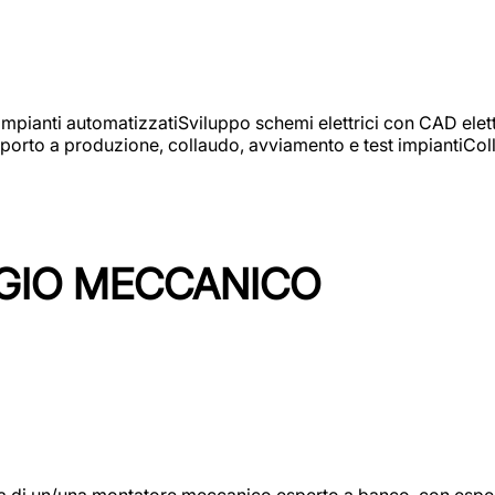
 impianti automatizzatiSviluppo schemi elettrici con CAD elet
orto a produzione, collaudo, avviamento e test impiantiColla
GIO MECCANICO
/una montatore meccanico esperto a banco, con esperienza c