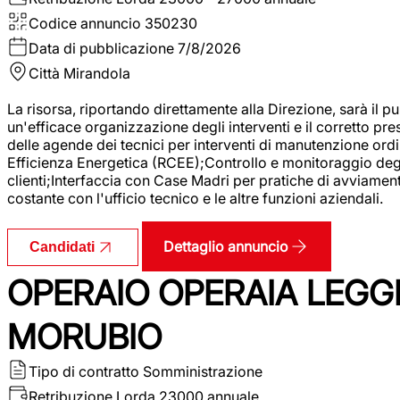
Codice annuncio
350230
Data di pubblicazione
7/8/2026
Città
Mirandola
La risorsa, riportando direttamente alla Direzione, sarà il pu
un'efficace organizzazione degli interventi e il corretto pr
delle agende dei tecnici per interventi di manutenzione ord
Efficienza Energetica (RCEE);Controllo e monitoraggio degli
clienti;Interfaccia con Case Madri per pratiche di avviamen
costante con l'ufficio tecnico e le altre funzioni aziendali.
Dettaglio annuncio
Candidati
OPERAIO OPERAIA LEGGE
MORUBIO
Tipo di contratto
Somministrazione
Retribuzione Lorda
23000 annuale