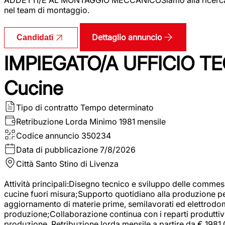
nel team di montaggio.
Dettaglio annuncio
Candidati
IMPIEGATO/A UFFICIO TEC
Cucine
Tipo di contratto
Tempo determinato
Retribuzione Lorda
Minimo 1981 mensile
Codice annuncio
350234
Data di pubblicazione
7/8/2026
Città
Santo Stino di Livenza
Attività principali:Disegno tecnico e sviluppo delle commes
cucine fuori misura;Supporto quotidiano alla produzione p
aggiornamento di materie prime, semilavorati ed elettrodom
produzione;Collaborazione continua con i reparti produttivi 
produzione. Retribuzione lorda mensile a partire da € 1981,