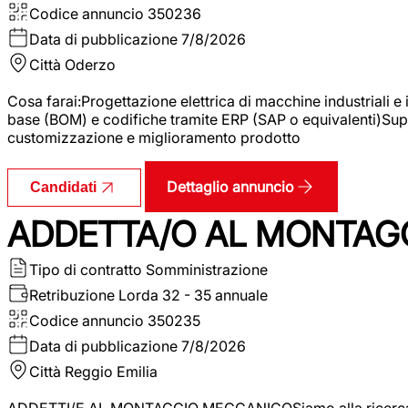
Codice annuncio
350236
Data di pubblicazione
7/8/2026
Città
Oderzo
Cosa farai:Progettazione elettrica di macchine industriali e
base (BOM) e codifiche tramite ERP (SAP o equivalenti)Supp
customizzazione e miglioramento prodotto
Dettaglio annuncio
Candidati
ADDETTA/O AL MONTAG
Tipo di contratto
Somministrazione
Retribuzione Lorda
32 - 35 annuale
Codice annuncio
350235
Data di pubblicazione
7/8/2026
Città
Reggio Emilia
ADDETTI/E AL MONTAGGIO MECCANICOSiamo alla ricerca di un