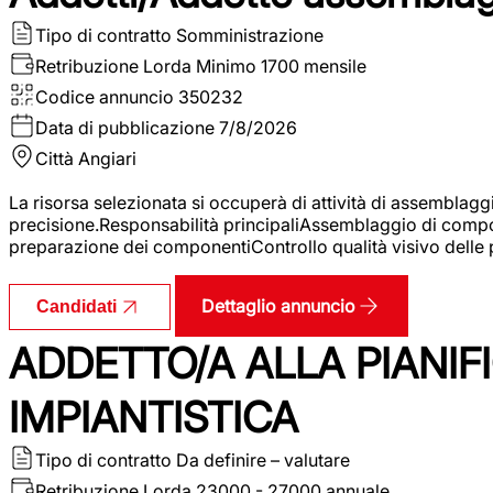
Tipo di contratto
Somministrazione
Retribuzione Lorda
Minimo 1700 mensile
Codice annuncio
350232
Data di pubblicazione
7/8/2026
Città
Angiari
La risorsa selezionata si occuperà di attività di assemblag
precisione.Responsabilità principaliAssemblaggio di compone
preparazione dei componentiControllo qualità visivo delle p
Dettaglio annuncio
Candidati
ADDETTO/A ALLA PIANIF
IMPIANTISTICA
Tipo di contratto
Da definire – valutare
Retribuzione Lorda
23000 - 27000 annuale