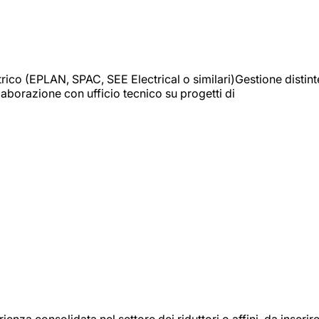
trico (EPLAN, SPAC, SEE Electrical o similari)Gestione distint
borazione con ufficio tecnico su progetti di
onsolidata nel settore dei riduttori o affini, da inserir