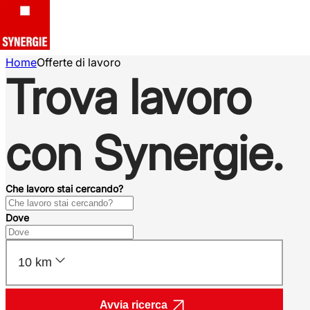
Home
Offerte di lavoro
Trova lavoro
con Synergie.
Che lavoro stai cercando?
Dove
10 km
Avvia ricerca