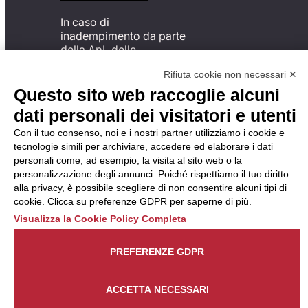
In caso di
inadempimento da parte
della ApL delle
disposizioni
Rifiuta cookie non necessari ✕
del Codice di Condotta, è
possibile presentare un
Questo sito web raccoglie alcuni
reclamo
dati personali dei visitatori e utenti
all’Organismo di
Monitoraggio utilizzando
Con il tuo consenso, noi e i nostri partner utilizziamo i cookie e
una delle modalità
tecnologie simili per archiviare, accedere ed elaborare i dati
descritte al seguente
personali come, ad esempio, la visita al sito web o la
indirizzo web
personalizzazione degli annunci. Poiché rispettiamo il tuo diritto
https://odm-
alla privacy, è possibile scegliere di non consentire alcuni tipi di
agenzielavoro.it/reclami/
.
cookie. Clicca su preferenze GDPR per saperne di più.
Visualizza la Cookie Policy Completa
PREFERENZE GDPR
ACCETTA NECESSARI