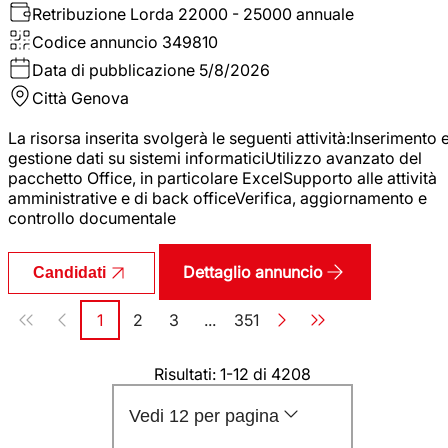
Retribuzione Lorda
22000 - 25000 annuale
Codice annuncio
349810
Data di pubblicazione
5/8/2026
Città
Genova
La risorsa inserita svolgerà le seguenti attività:Inserimento 
gestione dati su sistemi informaticiUtilizzo avanzato del
pacchetto Office, in particolare ExcelSupporto alle attività
amministrative e di back officeVerifica, aggiornamento e
controllo documentale
Dettaglio annuncio
Candidati
Paginazione
1
2
3
...
351
Pagina
Pagina
Pagina
Pagina
Risultati: 1-12 di 4208
Vedi 12 per pagina