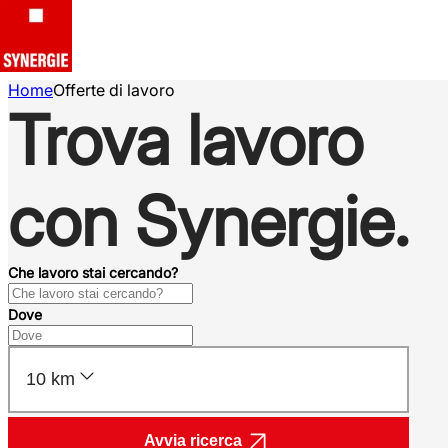
Home
Offerte di lavoro
Trova lavoro
con Synergie.
Che lavoro stai cercando?
Dove
10 km
Avvia ricerca