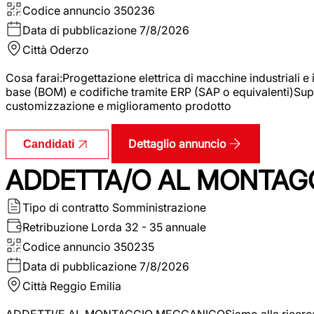
Codice annuncio
350236
Data di pubblicazione
7/8/2026
Città
Oderzo
Cosa farai:Progettazione elettrica di macchine industriali e
base (BOM) e codifiche tramite ERP (SAP o equivalenti)Supp
customizzazione e miglioramento prodotto
Dettaglio annuncio
Candidati
ADDETTA/O AL MONTAG
Tipo di contratto
Somministrazione
Retribuzione Lorda
32 - 35 annuale
Codice annuncio
350235
Data di pubblicazione
7/8/2026
Città
Reggio Emilia
ADDETTI/E AL MONTAGGIO MECCANICOSiamo alla ricerca di un