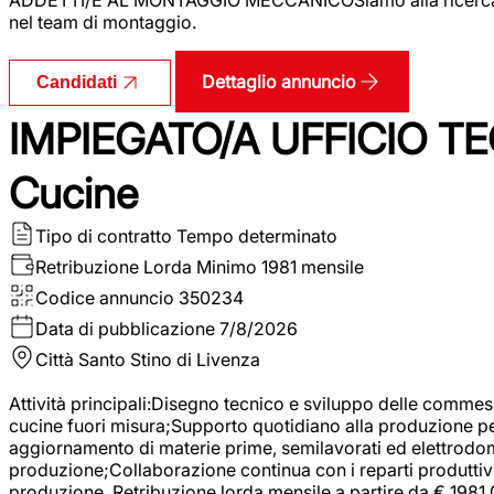
nel team di montaggio.
Dettaglio annuncio
Candidati
IMPIEGATO/A UFFICIO TEC
Cucine
Tipo di contratto
Tempo determinato
Retribuzione Lorda
Minimo 1981 mensile
Codice annuncio
350234
Data di pubblicazione
7/8/2026
Città
Santo Stino di Livenza
Attività principali:Disegno tecnico e sviluppo delle commes
cucine fuori misura;Supporto quotidiano alla produzione p
aggiornamento di materie prime, semilavorati ed elettrodom
produzione;Collaborazione continua con i reparti produttivi 
produzione. Retribuzione lorda mensile a partire da € 1981,