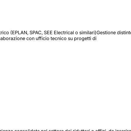
trico (EPLAN, SPAC, SEE Electrical o similari)Gestione distint
borazione con ufficio tecnico su progetti di
onsolidata nel settore dei riduttori o affini, da inserir