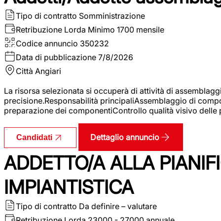
Tipo di contratto
Somministrazione
Retribuzione Lorda
Minimo 1700 mensile
Codice annuncio
350232
Data di pubblicazione
7/8/2026
Città
Angiari
La risorsa selezionata si occuperà di attività di assemblag
precisione.Responsabilità principaliAssemblaggio di compone
preparazione dei componentiControllo qualità visivo delle p
Dettaglio annuncio
Candidati
ADDETTO/A ALLA PIANIF
IMPIANTISTICA
Tipo di contratto
Da definire – valutare
Retribuzione Lorda
23000 - 27000 annuale