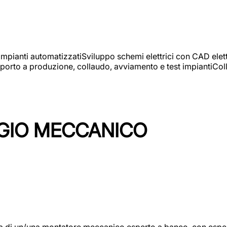
 impianti automatizzatiSviluppo schemi elettrici con CAD elet
orto a produzione, collaudo, avviamento e test impiantiColla
GIO MECCANICO
/una montatore meccanico esperto a banco, con esperienza c