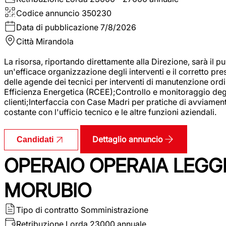
Codice annuncio
350230
Data di pubblicazione
7/8/2026
Città
Mirandola
La risorsa, riportando direttamente alla Direzione, sarà il pu
un'efficace organizzazione degli interventi e il corretto pr
delle agende dei tecnici per interventi di manutenzione ord
Efficienza Energetica (RCEE);Controllo e monitoraggio degli
clienti;Interfaccia con Case Madri per pratiche di avviamen
costante con l'ufficio tecnico e le altre funzioni aziendali.
Dettaglio annuncio
Candidati
OPERAIO OPERAIA LEGGE
MORUBIO
Tipo di contratto
Somministrazione
Retribuzione Lorda
23000 annuale