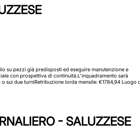
LUZZESE
a filo su pezzi già predisposti ed eseguire manutenzione e
iziale con prospettiva di continuità.L'inquadramento sarà
zo o sui due turniRetribuzione lorda mensile: €1784,94 Luogo d
ORNALIERO - SALUZZESE