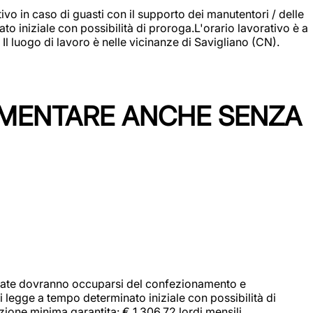
vo in caso di guasti con il supporto dei manutentori / delle
 iniziale con possibilità di proroga.L'orario lavorativo è a
luogo di lavoro è nelle vicinanze di Savigliano (CN).
IMENTARE ANCHE SENZA
didate dovranno occuparsi del confezionamento e
i legge a tempo determinato iniziale con possibilità di
zione minima garantita: € 1.306,72 lordi mensili