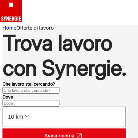
Home
Offerte di lavoro
Trova lavoro
con Synergie.
Che lavoro stai cercando?
Dove
10 km
Avvia ricerca