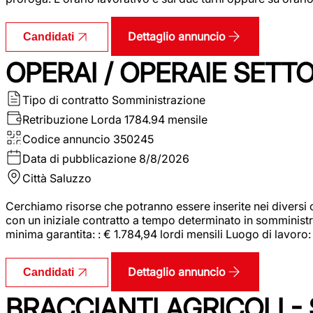
Dettaglio annuncio
Candidati
OPERAI / OPERAIE SET
Tipo di contratto
Somministrazione
Retribuzione Lorda
1784.94 mensile
Codice annuncio
350245
Data di pubblicazione
8/8/2026
Città
Saluzzo
Cerchiamo risorse che potranno essere inserite nei diversi 
con un iniziale contratto a tempo determinato in somministraz
minima garantita: : € 1.784,94 lordi mensili Luogo di lavoro
Dettaglio annuncio
Candidati
BRACCIANTI AGRICOLI -