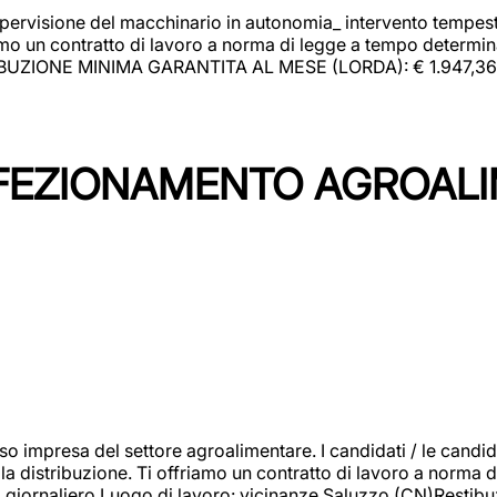
upervisione del macchinario in autonomia_ intervento tempesti
o un contratto di lavoro a norma di legge a tempo determinato
RIBUZIONE MINIMA GARANTITA AL MESE (LORDA): € 1.947,36 Il 
NFEZIONAMENTO AGROAL
so impresa del settore agroalimentare. I candidati / le can
la distribuzione. Ti offriamo un contratto di lavoro a norma d
io giornaliero.Luogo di lavoro: vicinanze Saluzzo (CN)Restibu