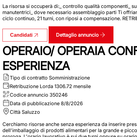
La risorsa si occuperà di:_ controllo qualità componenti_ s
manutentrici_ dove necessario assemblaggio parti Ti offriam
ciclo continuo, 21 turni, con riposi a compensazione. RET
Dettaglio annuncio
Candidati
OPERAIO/ OPERAIA CO
ESPERIENZA
Tipo di contratto
Somministrazione
Retribuzione Lorda
1306.72 mensile
Codice annuncio
350246
Data di pubblicazione
8/8/2026
Città
Saluzzo
Cerchiamo risorse anche senza esperienza da inserire pres
dell'imballaggio di prodotti alimentari per la grande e picco
proroga. L'orario lavorativo è sui due turni oppure su orar