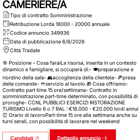
CAMERIERE/A
Tipo di contratto
Somministrazione
Retribuzione Lorda
18000 - 20000 annuale
Codice annuncio
349936
Data di pubblicazione
6/8/2026
Città
Tradate
🎯 Posizione – Cosa faraiLa risorsa, inserita in un contesto
dinamico e famigliare, si occuperà di:- 🍽️preparazione e
riordino della sala- 👥accoglienza della clientela- 🍕presa
delle comande- 🍴servizio al tavolo 🎁 Cosa offriamo-
Contratto part time 15 ore/settimana- Contratto in
somministrazione part-time determinato, con possibilità di
proroghe- CCNL PUBBLICI ESERCIZI RISTORAZIONE
TURISMO Livello 6 o 7 RAL : €18.000 - €20.000 lordi annui
⏰ Orario di lavoroPart-time 15 ore alla settimana anche su
turni serali, con possibilità di lavorare nel weekend
Dettaglio annuncio
Candidati