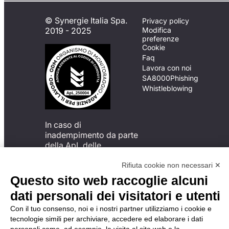
© Synergie Italia Spa.
Privacy policy
2019 - 2025
Modifica
preferenze
Cookie
Faq
Lavora con noi
SA8000
Phishing
Whistleblowing
In caso di
inadempimento da parte
della ApL delle
disposizioni
del Codice di Condotta, è
Rifiuta cookie non necessari ✕
possibile presentare un
Questo sito web raccoglie alcuni
reclamo
dati personali dei visitatori e utenti
all’Organismo di
Monitoraggio utilizzando
Con il tuo consenso, noi e i nostri partner utilizziamo i cookie e
una delle modalità
tecnologie simili per archiviare, accedere ed elaborare i dati
descritte al seguente