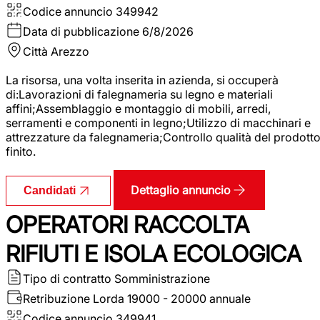
Codice annuncio
349942
Data di pubblicazione
6/8/2026
Città
Arezzo
La risorsa, una volta inserita in azienda, si occuperà
di:Lavorazioni di falegnameria su legno e materiali
affini;Assemblaggio e montaggio di mobili, arredi,
serramenti e componenti in legno;Utilizzo di macchinari e
attrezzature da falegnameria;Controllo qualità del prodott
finito.
Dettaglio annuncio
Candidati
OPERATORI RACCOLTA
RIFIUTI E ISOLA ECOLOGICA
Tipo di contratto
Somministrazione
Retribuzione Lorda
19000 - 20000 annuale
Codice annuncio
349941