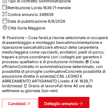
Tipo di contratto
Somministrazione
Retribuzione Lorda
1639.71 mensile
Codice annuncio
349939
Data di pubblicazione
6/8/2026
Città
Gorla Maggiore
🎯 Posizione – Cosa faraiLa risorsa selezionata si occuperà
di:assemblaggio e montaggio bancalimovimentazione e
riparazione bancaliutilizzare attrezzi della carpenteria
medio/leggera come cacciaviti, avvitatori, piedi di porco,
trapani e pinze.coordinarsi con i colleghi per garantire il
processo qualitativo e di produzione richiesto 🎁 Cosa
offriamoContratto in somministrazione determinato, con
possibilità di proroghe continuativeConcrete possibilità di
assunzione diretta in aziendaCCNL LEGNO E
ARREDAMENTO ARTIGIANATO Livello 4 (€ 1639,71
lordi/mese) ⏰ Orario di lavoroFull-time 40 ore alla
settimana su giornata (lun–ven)
Dettaglio annuncio
Candidati