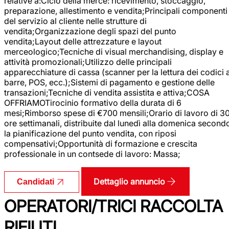
relative a:Ciclo della merce: ricevimento, stoccaggio,
preparazione, allestimento e vendita;Principali componenti
del servizio al cliente nelle strutture di
vendita;Organizzazione degli spazi del punto
vendita;Layout delle attrezzature e layout
merceologico;Tecniche di visual merchandising, display e
attività promozionali;Utilizzo delle principali
apparecchiature di cassa (scanner per la lettura dei codici 
barre, POS, ecc.);Sistemi di pagamento e gestione delle
transazioni;Tecniche di vendita assistita e attiva;COSA
OFFRIAMOTirocinio formativo della durata di 6
mesi;Rimborso spese di €700 mensili;Orario di lavoro di 3
ore settimanali, distribuite dal lunedì alla domenica second
la pianificazione del punto vendita, con riposi
compensativi;Opportunità di formazione e crescita
professionale in un contsede di lavoro: Massa;
Dettaglio annuncio
Candidati
OPERATORI/TRICI RACCOLTA
RIFIUTI