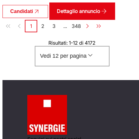
Dettaglio annuncio
Candidati
Paginazione
1
2
3
...
348
Pagina
Pagina
Pagina
Pagina
Risultati: 1-12 di 4172
Vedi 12 per pagina