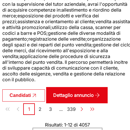
con la supervisione del tutor aziendale, avrai l'opportunità
di acquisire competenze in:allestimento e riordino della
merce;esposizione dei prodotti e verifica dei
prezzi;assistenza e orientamento al cliente;vendita assistita
e attività promozionali;utilizzo della cassa, scanner per
codici a barre e POS;gestione delle diverse modalità di
pagamento;registrazione delle vendite;organizzazione
degli spazi e dei reparti del punto vendita;gestione del cicl
delle merci, dal ricevimento all'esposizione e alla
vendita;applicazione delle procedure di sicurezza
all'interno del punto vendita. Il percorso permetterà inoltre
di sviluppare capacità di comunicazione con il cliente,
ascolto delle esigenze, vendita e gestione della relazione
con il pubblico.
Dettaglio annuncio
Candidati
Paginazione
1
2
3
...
339
Pagina
Pagina
Pagina
Pagina
Risultati: 1-12 di 4057