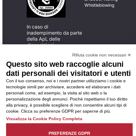
Whistleblowing
In caso di
inadempimento da parte
della ApL delle
disposizioni
del Codice di Condotta, è
Rifiuta cookie non necessari ✕
possibile presentare un
Questo sito web raccoglie alcuni
reclamo
all’Organismo di
dati personali dei visitatori e utenti
Monitoraggio utilizzando
Con il tuo consenso, noi e i nostri partner utilizziamo i cookie e
una delle modalità
tecnologie simili per archiviare, accedere ed elaborare i dati
descritte al seguente
personali come, ad esempio, la visita al sito web o la
indirizzo web
personalizzazione degli annunci. Poiché rispettiamo il tuo diritto
https://odm-
alla privacy, è possibile scegliere di non consentire alcuni tipi di
agenzielavoro.it/reclami/
.
cookie. Clicca su preferenze GDPR per saperne di più.
Visualizza la Cookie Policy Completa
PREFERENZE GDPR