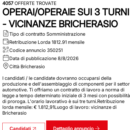
4057
OFFERTE TROVATE
OPERAI/OPERAIE SUI 3 TURNI
- VICINANZE BRICHERASIO
Tipo di contratto
Somministrazione
Retribuzione Lorda
1812.91 mensile
Codice annuncio
350251
Data di pubblicazione
8/8/2026
Città
Bricherasio
I candidati / le candidate dovranno occuparsi della
produzione e dell'assemblaggio di componenti per il setto
automotive. Ti offriamo un contratto di lavoro a norma di
legge a tempo determinato iniziale di 3 mesi con possibilità
di proroga. L'orario lavorativo è sui tre turni.Retribuzione
lorda mensile: € 1.812,91Luogo di lavoro: vicinanze di
Bricherasio
Dettaglio annuncio
Candidati