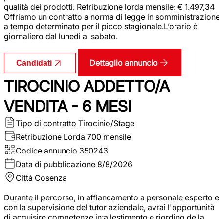
qualità dei prodotti. Retribuzione lorda mensile: € 1.497,34
Offriamo un contratto a norma di legge in somministrazion
a tempo determinato per il picco stagionale.L’orario è
giornaliero dal lunedì al sabato.
Dettaglio annuncio
Candidati
TIROCINIO ADDETTO/A
VENDITA - 6 MESI
Tipo di contratto
Tirocinio/Stage
Retribuzione Lorda
700 mensile
Codice annuncio
350243
Data di pubblicazione
8/8/2026
Città
Cosenza
Durante il percorso, in affiancamento a personale esperto e
con la supervisione del tutor aziendale, avrai l'opportunità
di acquisire competenze in:allestimento e riordino della