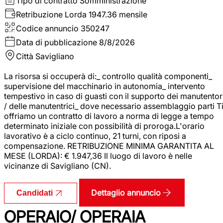
Tipo di contratto
Somministrazione
Retribuzione Lorda
1947.36 mensile
Codice annuncio
350247
Data di pubblicazione
8/8/2026
Città
Savigliano
La risorsa si occuperà di:_ controllo qualità componenti_
supervisione del macchinario in autonomia_ intervento
tempestivo in caso di guasti con il supporto dei manutentor
/ delle manutentrici_ dove necessario assemblaggio parti T
offriamo un contratto di lavoro a norma di legge a tempo
determinato iniziale con possibilità di proroga.L'orario
lavorativo è a ciclo continuo, 21 turni, con riposi a
compensazione. RETRIBUZIONE MINIMA GARANTITA AL
MESE (LORDA): € 1.947,36 Il luogo di lavoro è nelle
vicinanze di Savigliano (CN).
Dettaglio annuncio
Candidati
OPERAIO/ OPERAIA