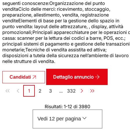
seguenti conoscenze:Organizzazione del punto
venditaCiclo delle merci: ricevimento, stoccaggio,
preparazione, allestimento, vendita, registrazione
venditeElementi di base per la gestione dello spazio in
punto vendita: layout delle attrezzature, , display, attività
promozionali;Principali apparecchiature per le operazioni d
cassa: scanner per la lettura dei codici a barre, POS, ecc.;
principali sistemi di pagamento e gestione delle transazioni
monetarie;Tecniche di vendita assistita ed attiva;
disposizioni a tutela della sicurezza nell’ambiente di lavoro
nelle strutture di vendita.
Dettaglio annuncio
Candidati
Paginazione
1
2
3
...
332
Pagina
Pagina
Pagina
Pagina
Risultati: 1-12 di 3980
Vedi 12 per pagina