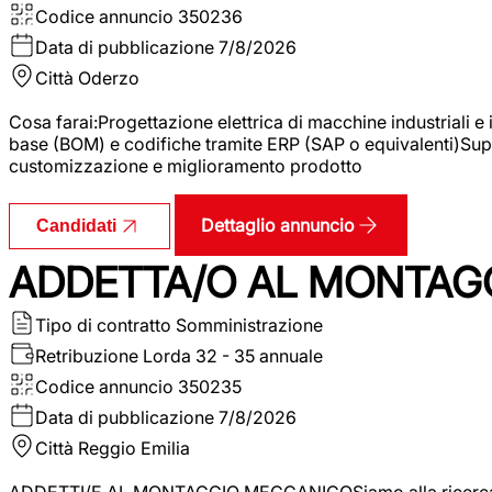
Codice annuncio
350236
Data di pubblicazione
7/8/2026
Città
Oderzo
Cosa farai:Progettazione elettrica di macchine industriali e
base (BOM) e codifiche tramite ERP (SAP o equivalenti)Supp
customizzazione e miglioramento prodotto
Dettaglio annuncio
Candidati
ADDETTA/O AL MONTAG
Tipo di contratto
Somministrazione
Retribuzione Lorda
32 - 35 annuale
Codice annuncio
350235
Data di pubblicazione
7/8/2026
Città
Reggio Emilia
ADDETTI/E AL MONTAGGIO MECCANICOSiamo alla ricerca di un