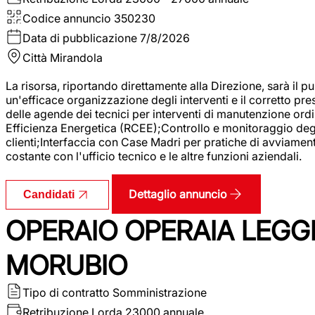
Codice annuncio
350230
Data di pubblicazione
7/8/2026
Città
Mirandola
La risorsa, riportando direttamente alla Direzione, sarà il pu
un'efficace organizzazione degli interventi e il corretto pr
delle agende dei tecnici per interventi di manutenzione ord
Efficienza Energetica (RCEE);Controllo e monitoraggio degli
clienti;Interfaccia con Case Madri per pratiche di avviamen
costante con l'ufficio tecnico e le altre funzioni aziendali.
Dettaglio annuncio
Candidati
OPERAIO OPERAIA LEGGE
MORUBIO
Tipo di contratto
Somministrazione
Retribuzione Lorda
23000 annuale