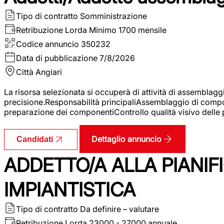
Tipo di contratto
Somministrazione
Retribuzione Lorda
Minimo 1700 mensile
Codice annuncio
350232
Data di pubblicazione
7/8/2026
Città
Angiari
La risorsa selezionata si occuperà di attività di assemblag
precisione.Responsabilità principaliAssemblaggio di compone
preparazione dei componentiControllo qualità visivo delle p
Dettaglio annuncio
Candidati
ADDETTO/A ALLA PIANIF
IMPIANTISTICA
Tipo di contratto
Da definire – valutare
Retribuzione Lorda
23000 - 27000 annuale