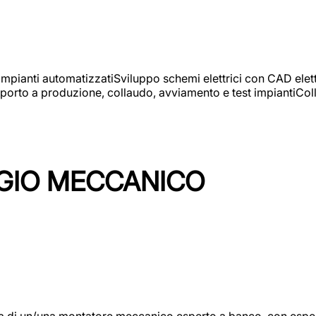
 impianti automatizzatiSviluppo schemi elettrici con CAD elet
orto a produzione, collaudo, avviamento e test impiantiColla
GIO MECCANICO
/una montatore meccanico esperto a banco, con esperienza c