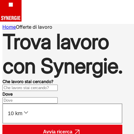
Home
Offerte di lavoro
Trova lavoro
con Synergie.
Che lavoro stai cercando?
Dove
10 km
Avvia ricerca