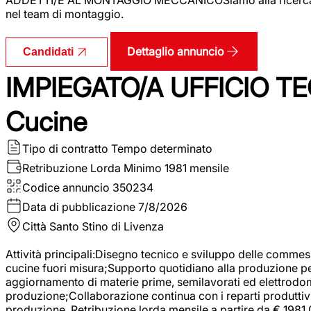
nel team di montaggio.
Dettaglio annuncio
Candidati
IMPIEGATO/A UFFICIO TEC
Cucine
Tipo di contratto
Tempo determinato
Retribuzione Lorda
Minimo 1981 mensile
Codice annuncio
350234
Data di pubblicazione
7/8/2026
Città
Santo Stino di Livenza
Attività principali:Disegno tecnico e sviluppo delle commes
cucine fuori misura;Supporto quotidiano alla produzione p
aggiornamento di materie prime, semilavorati ed elettrodom
produzione;Collaborazione continua con i reparti produttivi 
produzione. Retribuzione lorda mensile a partire da € 1981,