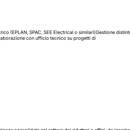
trico (EPLAN, SPAC, SEE Electrical o similari)Gestione distint
borazione con ufficio tecnico su progetti di
onsolidata nel settore dei riduttori o affini, da inserir