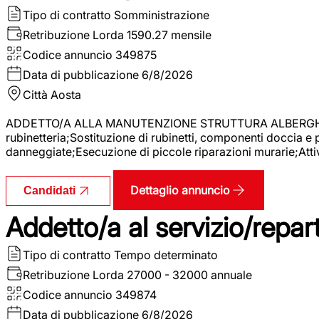
Tipo di contratto
Somministrazione
Retribuzione Lorda
1590.27 mensile
Codice annuncio
349875
Data di pubblicazione
6/8/2026
Città
Aosta
ADDETTO/A ALLA MANUTENZIONE STRUTTURA ALBERGHIERA La r
rubinetteria;Sostituzione di rubinetti, componenti doccia e
danneggiate;Esecuzione di piccole riparazioni murarie;Attivi
Dettaglio annuncio
Candidati
Addetto/a al servizio/repar
Tipo di contratto
Tempo determinato
Retribuzione Lorda
27000 - 32000 annuale
Codice annuncio
349874
Data di pubblicazione
6/8/2026