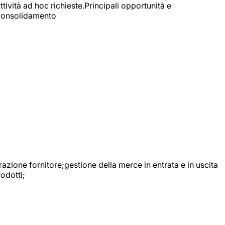
ttività ad hoc richieste.Principali opportunità e
e Consolidamento
urazione fornitore;gestione della merce in entrata e in uscita
odotti;