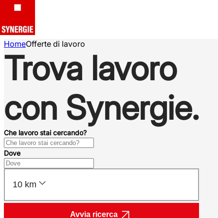
Home
Offerte di lavoro
Trova lavoro
con Synergie.
Che lavoro stai cercando?
Dove
10 km
Avvia ricerca