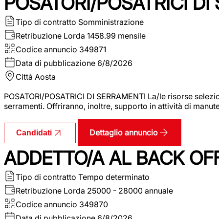
POSATORI/POSATRICI DI
Tipo di contratto
Somministrazione
Retribuzione Lorda
1458.99 mensile
Codice annuncio
349871
Data di pubblicazione
6/8/2026
Città
Aosta
POSATORI/POSATRICI DI SERRAMENTI La/le risorse selezionat
serramenti. Offriranno, inoltre, supporto in attività di man
Dettaglio annuncio
Candidati
ADDETTO/A AL BACK OF
Tipo di contratto
Tempo determinato
Retribuzione Lorda
25000 - 28000 annuale
Codice annuncio
349870
Data di pubblicazione
6/8/2026