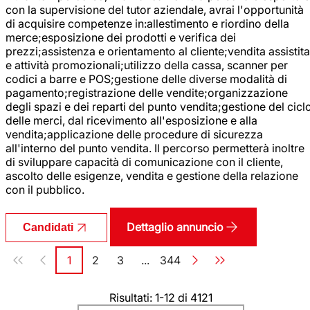
con la supervisione del tutor aziendale, avrai l'opportunità
di acquisire competenze in:allestimento e riordino della
merce;esposizione dei prodotti e verifica dei
prezzi;assistenza e orientamento al cliente;vendita assistita
e attività promozionali;utilizzo della cassa, scanner per
codici a barre e POS;gestione delle diverse modalità di
pagamento;registrazione delle vendite;organizzazione
degli spazi e dei reparti del punto vendita;gestione del cicl
delle merci, dal ricevimento all'esposizione e alla
vendita;applicazione delle procedure di sicurezza
all'interno del punto vendita. Il percorso permetterà inoltre
di sviluppare capacità di comunicazione con il cliente,
ascolto delle esigenze, vendita e gestione della relazione
con il pubblico.
Dettaglio annuncio
Candidati
Paginazione
1
2
3
...
344
Pagina
Pagina
Pagina
Pagina
Risultati: 1-12 di 4121