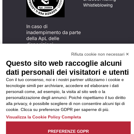
Whistleblowing
In caso di
inadempimento da parte
della ApL delle
disposizioni
del Codice di Condotta, è
Rifiuta cookie non necessari ✕
possibile presentare un
Questo sito web raccoglie alcuni
reclamo
all’Organismo di
dati personali dei visitatori e utenti
Monitoraggio utilizzando
Con il tuo consenso, noi e i nostri partner utilizziamo i cookie e
una delle modalità
tecnologie simili per archiviare, accedere ed elaborare i dati
descritte al seguente
personali come, ad esempio, la visita al sito web o la
indirizzo web
personalizzazione degli annunci. Poiché rispettiamo il tuo diritto
https://odm-
alla privacy, è possibile scegliere di non consentire alcuni tipi di
agenzielavoro.it/reclami/
.
cookie. Clicca su preferenze GDPR per saperne di più.
Visualizza la Cookie Policy Completa
PREFERENZE GDPR