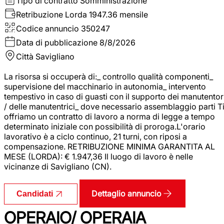
Tipo di contratto
Somministrazione
Retribuzione Lorda
1947.36 mensile
Codice annuncio
350247
Data di pubblicazione
8/8/2026
Città
Savigliano
La risorsa si occuperà di:_ controllo qualità componenti_
supervisione del macchinario in autonomia_ intervento
tempestivo in caso di guasti con il supporto dei manutentor
/ delle manutentrici_ dove necessario assemblaggio parti T
offriamo un contratto di lavoro a norma di legge a tempo
determinato iniziale con possibilità di proroga.L'orario
lavorativo è a ciclo continuo, 21 turni, con riposi a
compensazione. RETRIBUZIONE MINIMA GARANTITA AL
MESE (LORDA): € 1.947,36 Il luogo di lavoro è nelle
vicinanze di Savigliano (CN).
Dettaglio annuncio
Candidati
OPERAIO/ OPERAIA