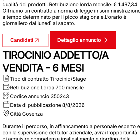
qualità dei prodotti. Retribuzione lorda mensile: € 1.497,34
Offriamo un contratto a norma di legge in somministrazion
a tempo determinato per il picco stagionale.L’orario è
giornaliero dal lunedì al sabato.
Dettaglio annuncio
Candidati
TIROCINIO ADDETTO/A
VENDITA - 6 MESI
Tipo di contratto
Tirocinio/Stage
Retribuzione Lorda
700 mensile
Codice annuncio
350243
Data di pubblicazione
8/8/2026
Città
Cosenza
Durante il percorso, in affiancamento a personale esperto e
con la supervisione del tutor aziendale, avrai l'opportunità
di acquisire competenze in:allestimento e riordino della