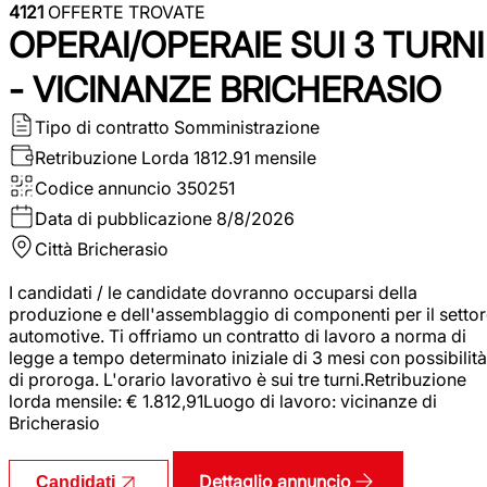
4121
OFFERTE TROVATE
OPERAI/OPERAIE SUI 3 TURNI
- VICINANZE BRICHERASIO
Tipo di contratto
Somministrazione
Retribuzione Lorda
1812.91 mensile
Codice annuncio
350251
Data di pubblicazione
8/8/2026
Città
Bricherasio
I candidati / le candidate dovranno occuparsi della
produzione e dell'assemblaggio di componenti per il setto
automotive. Ti offriamo un contratto di lavoro a norma di
legge a tempo determinato iniziale di 3 mesi con possibilità
di proroga. L'orario lavorativo è sui tre turni.Retribuzione
lorda mensile: € 1.812,91Luogo di lavoro: vicinanze di
Bricherasio
Dettaglio annuncio
Candidati