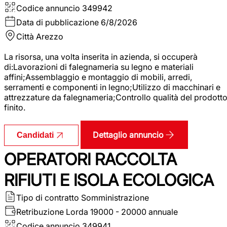
Codice annuncio
349942
Data di pubblicazione
6/8/2026
Città
Arezzo
La risorsa, una volta inserita in azienda, si occuperà
di:Lavorazioni di falegnameria su legno e materiali
affini;Assemblaggio e montaggio di mobili, arredi,
serramenti e componenti in legno;Utilizzo di macchinari e
attrezzature da falegnameria;Controllo qualità del prodott
finito.
Dettaglio annuncio
Candidati
OPERATORI RACCOLTA
RIFIUTI E ISOLA ECOLOGICA
Tipo di contratto
Somministrazione
Retribuzione Lorda
19000 - 20000 annuale
Codice annuncio
349941