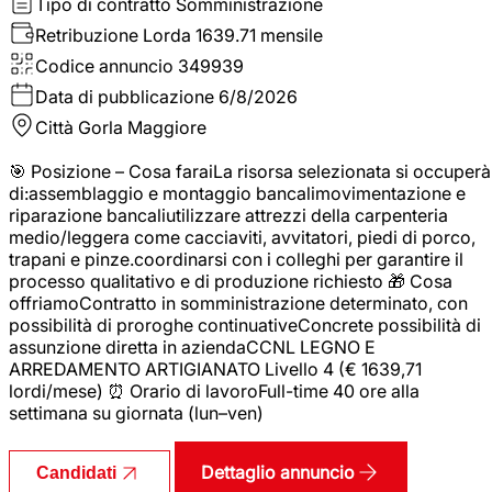
Tipo di contratto
Somministrazione
Retribuzione Lorda
1639.71 mensile
Codice annuncio
349939
Data di pubblicazione
6/8/2026
Città
Gorla Maggiore
🎯 Posizione – Cosa faraiLa risorsa selezionata si occuperà
di:assemblaggio e montaggio bancalimovimentazione e
riparazione bancaliutilizzare attrezzi della carpenteria
medio/leggera come cacciaviti, avvitatori, piedi di porco,
trapani e pinze.coordinarsi con i colleghi per garantire il
processo qualitativo e di produzione richiesto 🎁 Cosa
offriamoContratto in somministrazione determinato, con
possibilità di proroghe continuativeConcrete possibilità di
assunzione diretta in aziendaCCNL LEGNO E
ARREDAMENTO ARTIGIANATO Livello 4 (€ 1639,71
lordi/mese) ⏰ Orario di lavoroFull-time 40 ore alla
settimana su giornata (lun–ven)
Dettaglio annuncio
Candidati