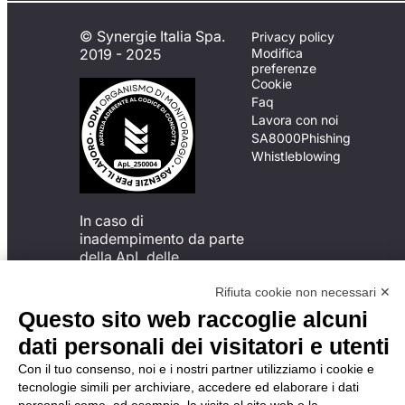
© Synergie Italia Spa.
Privacy policy
2019 - 2025
Modifica
preferenze
Cookie
Faq
Lavora con noi
SA8000
Phishing
Whistleblowing
In caso di
inadempimento da parte
della ApL delle
disposizioni
del Codice di Condotta, è
Rifiuta cookie non necessari ✕
possibile presentare un
Questo sito web raccoglie alcuni
reclamo
dati personali dei visitatori e utenti
all’Organismo di
Monitoraggio utilizzando
Con il tuo consenso, noi e i nostri partner utilizziamo i cookie e
una delle modalità
tecnologie simili per archiviare, accedere ed elaborare i dati
descritte al seguente