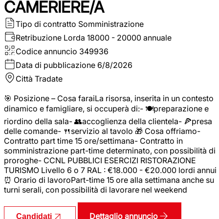
CAMERIERE/A
Tipo di contratto
Somministrazione
Retribuzione Lorda
18000 - 20000 annuale
Codice annuncio
349936
Data di pubblicazione
6/8/2026
Città
Tradate
🎯 Posizione – Cosa faraiLa risorsa, inserita in un contesto
dinamico e famigliare, si occuperà di:- 🍽️preparazione e
riordino della sala- 👥accoglienza della clientela- 🍕presa
delle comande- 🍴servizio al tavolo 🎁 Cosa offriamo-
Contratto part time 15 ore/settimana- Contratto in
somministrazione part-time determinato, con possibilità di
proroghe- CCNL PUBBLICI ESERCIZI RISTORAZIONE
TURISMO Livello 6 o 7 RAL : €18.000 - €20.000 lordi annui
⏰ Orario di lavoroPart-time 15 ore alla settimana anche su
turni serali, con possibilità di lavorare nel weekend
Dettaglio annuncio
Candidati