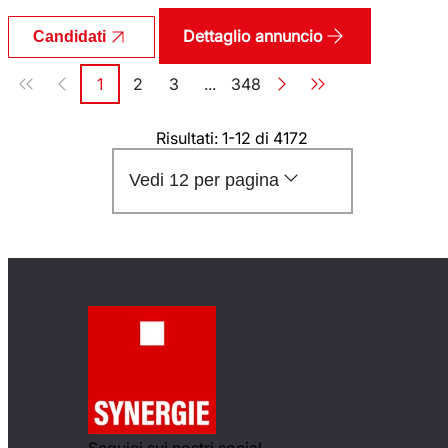
Dettaglio annuncio
Candidati
Paginazione
1
2
3
...
348
Pagina
Pagina
Pagina
Pagina
Risultati: 1-12 di 4172
Vedi 12 per pagina