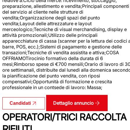
relative a:Ciclo della merce: ricevimento, stoccaggio,
preparazione, allestimento e vendita;Principali componenti
del servizio al cliente nelle strutture di
vendita;Organizzazione degli spazi del punto
vendita;Layout delle attrezzature e layout
merceologico;Tecniche di visual merchandising, display e
attività promozionali;Utilizzo delle principali
apparecchiature di cassa (scanner per la lettura dei codici 
barre, POS, ecc.);Sistemi di pagamento e gestione delle
transazioni;Tecniche di vendita assistita e attiva;COSA
OFFRIAMOTirocinio formativo della durata di 6
mesi;Rimborso spese di €700 mensili;Orario di lavoro di 3
ore settimanali, distribuite dal lunedì alla domenica second
la pianificazione del punto vendita, con riposi
compensativi;Opportunità di formazione e crescita
professionale in un contsede di lavoro: Massa;
Dettaglio annuncio
Candidati
OPERATORI/TRICI RACCOLTA
RIFIUTI