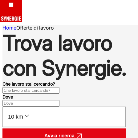
Home
Offerte di lavoro
Trova lavoro
con Synergie.
Che lavoro stai cercando?
Dove
10 km
Avvia ricerca