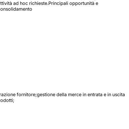
ttività ad hoc richieste.Principali opportunità e
e Consolidamento
urazione fornitore;gestione della merce in entrata e in uscita
odotti;