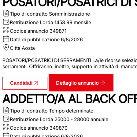
POSATORI/POSATRICI DI
Tipo di contratto
Somministrazione
Retribuzione Lorda
1458.99 mensile
Codice annuncio
349871
Data di pubblicazione
6/8/2026
Città
Aosta
POSATORI/POSATRICI DI SERRAMENTI La/le risorse selezionat
serramenti. Offriranno, inoltre, supporto in attività di man
Dettaglio annuncio
Candidati
ADDETTO/A AL BACK OF
Tipo di contratto
Tempo determinato
Retribuzione Lorda
25000 - 28000 annuale
Codice annuncio
349870
Data di pubblicazione
6/8/2026