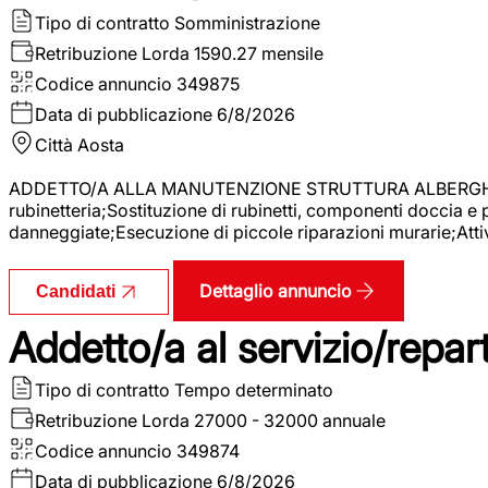
Tipo di contratto
Somministrazione
Retribuzione Lorda
1590.27 mensile
Codice annuncio
349875
Data di pubblicazione
6/8/2026
Città
Aosta
ADDETTO/A ALLA MANUTENZIONE STRUTTURA ALBERGHIERA La r
rubinetteria;Sostituzione di rubinetti, componenti doccia e
danneggiate;Esecuzione di piccole riparazioni murarie;Attivi
Dettaglio annuncio
Candidati
Addetto/a al servizio/repar
Tipo di contratto
Tempo determinato
Retribuzione Lorda
27000 - 32000 annuale
Codice annuncio
349874
Data di pubblicazione
6/8/2026